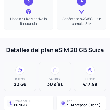
3
4
Llega a Suiza y activa la
Conéctate a 4G/5G — sin
itinerancia
cambiar SIM
Detalles del plan eSIM 20 GB Suiza
DATOS
VALIDEZ
PRECIO
20 GB
30 días
€17.99
Precio por GB
Tipo
€0.90/GB
eSIM prepago (Digital)