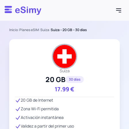
Esimy
Inicio
/
Planes eSIM
/
Suiza
/
Suiza – 20 GB – 30 días
Suiza
20 GB
30 días
17.99
€
20 GB de Internet
Zona Wi-Fi permitida
Activación instantánea
Validez a partir del primer uso