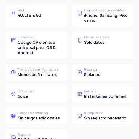
Red
Dispositivos compatibles
4G/LTE & 5G
iPhone, Samsung, Pixel
y más
Instalación
Llamadas y SMS
Código QR o enlace
Solo datos
universal para iOS &
Android
Tiempo de configuración
Recarga
Menos de 5 minutos
5 planes
Cobertura
Entrega
Suiza
Instantánea por email
Cargos de roaming
ID requerido
Sin cargos adicionales
Sin registro necesario
Soporte