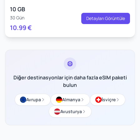
10 GB
30 Gün
Detayları Görüntüle
10.99
€
Diğer destinasyonlar için daha fazla eSIM paketi
bulun
Avrupa
Almanya
İsviçre
Avusturya