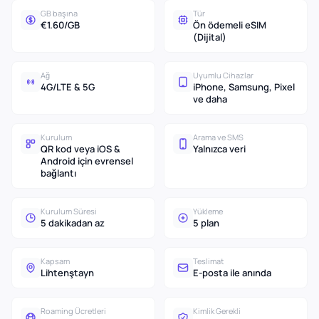
GB başına
Tür
€1.60/GB
Ön ödemeli eSIM
(Dijital)
Ağ
Uyumlu Cihazlar
4G/LTE & 5G
iPhone, Samsung, Pixel
ve daha
Kurulum
Arama ve SMS
QR kod veya iOS &
Yalnızca veri
Android için evrensel
bağlantı
Kurulum Süresi
Yükleme
5 dakikadan az
5 plan
Kapsam
Teslimat
Lihtenştayn
E-posta ile anında
Roaming Ücretleri
Kimlik Gerekli