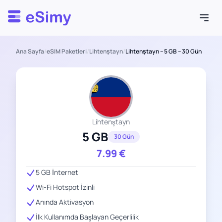
Esimy
Ana Sayfa
/
eSIM Paketleri
/
Lihtenştayn
/
Lihtenştayn – 5 GB – 30 Gün
Lihtenştayn
5 GB
30 Gün
7.99
€
5 GB İnternet
Wi-Fi Hotspot İzinli
Anında Aktivasyon
İlk Kullanımda Başlayan Geçerlilik