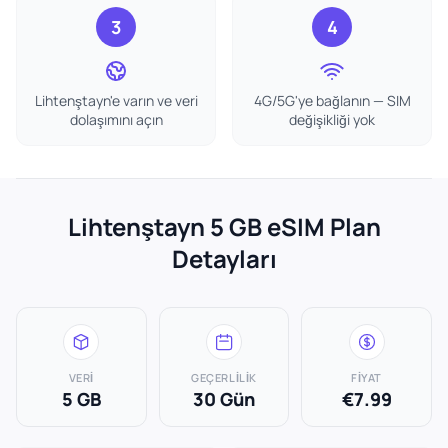
3
4
Lihtenştayn'e varın ve veri
4G/5G'ye bağlanın — SIM
dolaşımını açın
değişikliği yok
Lihtenştayn 5 GB eSIM Plan
Detayları
VERI
GEÇERLILIK
FIYAT
5 GB
30 Gün
€7.99