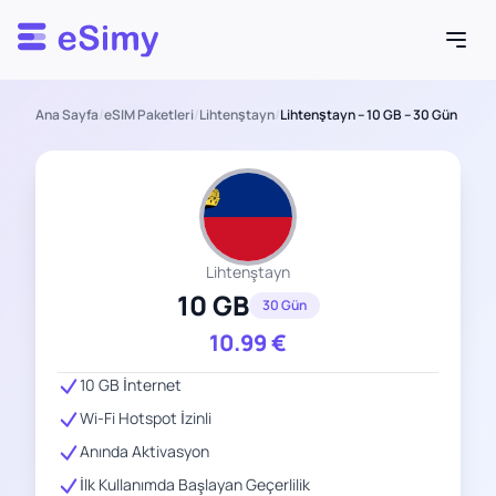
Esimy
Ana Sayfa
/
eSIM Paketleri
/
Lihtenştayn
/
Lihtenştayn – 10 GB – 30 Gün
Lihtenştayn
10 GB
30 Gün
10.99
€
10 GB İnternet
Wi-Fi Hotspot İzinli
Anında Aktivasyon
İlk Kullanımda Başlayan Geçerlilik