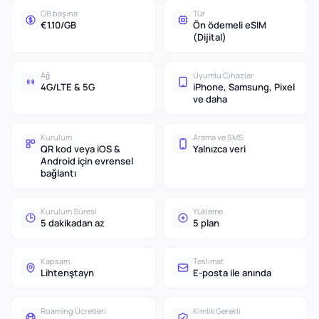
GB başına
Tür
€1.10/GB
Ön ödemeli eSIM
(Dijital)
Ağ
Uyumlu Cihazlar
4G/LTE & 5G
iPhone, Samsung, Pixel
ve daha
Kurulum
Arama ve SMS
QR kod veya iOS &
Yalnızca veri
Android için evrensel
bağlantı
Kurulum Süresi
Yükleme
5 dakikadan az
5 plan
Kapsam
Teslimat
Lihtenştayn
E-posta ile anında
Roaming Ücretleri
Kimlik Gerekli