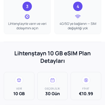
3
4
Lihtenştayn'e varın ve veri
4G/5G'ye bağlanın — SIM
dolaşımını açın
değişikliği yok
Lihtenştayn 10 GB eSIM Plan
Detayları
VERI
GEÇERLILIK
FIYAT
10 GB
30 Gün
€10.99