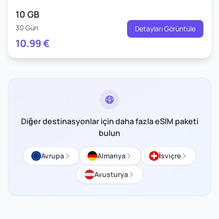
10 GB
30 Gün
Detayları Görüntüle
10.99
€
Diğer destinasyonlar için daha fazla eSIM paketi
bulun
Avrupa
Almanya
İsviçre
Avusturya