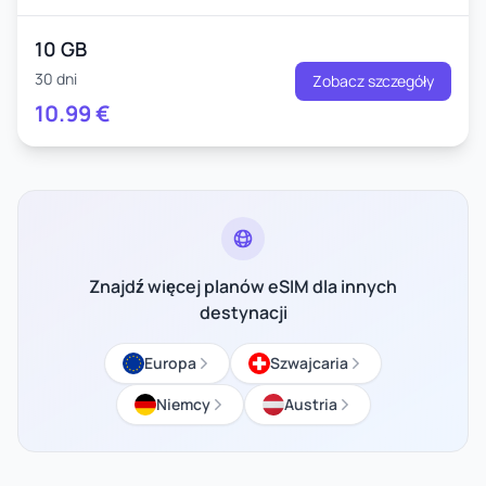
10 GB
30 dni
Zobacz szczegóły
10.99
€
Znajdź więcej planów eSIM dla innych
destynacji
Europa
Szwajcaria
Niemcy
Austria