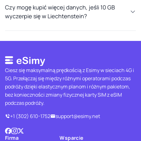
Czy mogę kupić więcej danych, jeśli 10 GB
wyczerpie się w Liechtenstein?
Ciesz się maksymalną prędkością z Esimy w sieciach 4G i
5G. Przełączaj się między różnymi operatorami podczas
podróży dzięki elastycznym planom i różnym pakietom,
bez konieczności zmiany fizycznej karty SIM z eSIM
podczas podróży.
+1 (302) 610-1752
support@esimy.net
Firma
Wsparcie