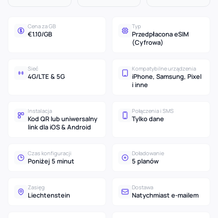
Cena za GB
Typ
€1.10/GB
Przedpłacona eSIM
(Cyfrowa)
Sieć
Kompatybilne urządzenia
4G/LTE & 5G
iPhone, Samsung, Pixel
i inne
Instalacja
Połączenia i SMS
Kod QR lub uniwersalny
Tylko dane
link dla iOS & Android
Czas konfiguracji
Doładowanie
Poniżej 5 minut
5 planów
Zasięg
Dostawa
Liechtenstein
Natychmiast e-mailem