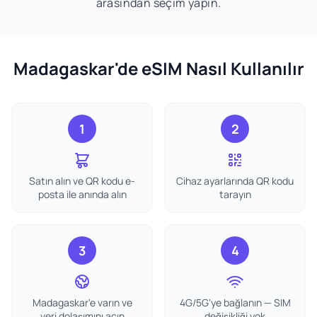
arasından seçim yapın.
Madagaskar'de eSIM Nasıl Kullanılır
1
2
Satın alın ve QR kodu e-
Cihaz ayarlarında QR kodu
posta ile anında alın
tarayın
3
4
Madagaskar'e varın ve
4G/5G'ye bağlanın — SIM
veri dolaşımını açın
değişikliği yok