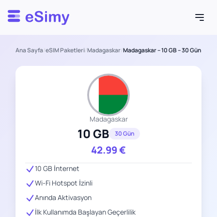
Esimy
Ana Sayfa
/
eSIM Paketleri
/
Madagaskar
/
Madagaskar – 10 GB – 30 Gün
Madagaskar
10 GB
30 Gün
42.99
€
10 GB İnternet
Wi-Fi Hotspot İzinli
Anında Aktivasyon
İlk Kullanımda Başlayan Geçerlilik