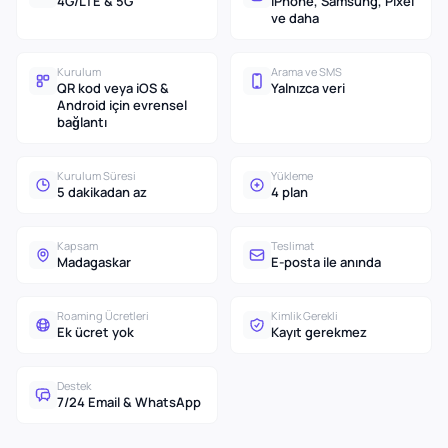
4G/LTE & 5G
iPhone, Samsung, Pixel
ve daha
Kurulum
Arama ve SMS
QR kod veya iOS &
Yalnızca veri
Android için evrensel
bağlantı
Kurulum Süresi
Yükleme
5 dakikadan az
4 plan
Kapsam
Teslimat
Madagaskar
E-posta ile anında
Roaming Ücretleri
Kimlik Gerekli
Ek ücret yok
Kayıt gerekmez
Destek
7/24 Email & WhatsApp