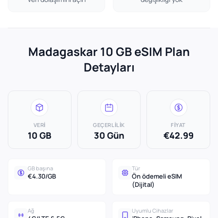
Madagaskar 10 GB eSIM Plan
Detayları
VERI
GEÇERLILIK
FIYAT
10 GB
30 Gün
€42.99
GB başına
Tür
€4.30/GB
Ön ödemeli eSIM
(Dijital)
Ağ
Uyumlu Cihazlar