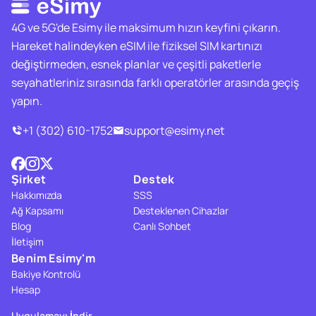
4G ve 5G'de Esimy ile maksimum hızın keyfini çıkarın.
Hareket halindeyken eSIM ile fiziksel SIM kartınızı
değiştirmeden, esnek planlar ve çeşitli paketlerle
seyahatleriniz sırasında farklı operatörler arasında geçiş
yapın.
+1 (302) 610-1752
support@esimy.net
Şirket
Destek
Hakkımızda
SSS
Ağ Kapsamı
Desteklenen Cihazlar
Blog
Canlı Sohbet
İletişim
Benim Esimy'm
Bakiye Kontrolü
Hesap
Uygulamayı İndir