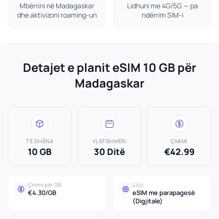
Mbërrini në Madagaskar
Lidhuni me 4G/5G — pa
dhe aktivizoni roaming-un
ndërrim SIM-i
Detajet e planit eSIM 10 GB për
Madagaskar
TË DHËNA
VLEFSHMËRI
ÇMIMI
10 GB
30 Ditë
€42.99
Çmimi për GB
Lloji
€4.30/GB
eSIM me parapagesë
(Digjitale)