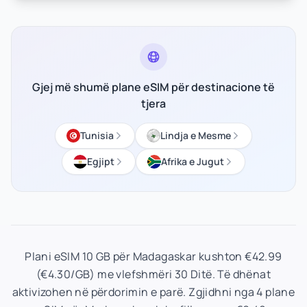
Gjej më shumë plane eSIM për destinacione të
tjera
Tunisia
Lindja e Mesme
Egjipt
Afrika e Jugut
Plani eSIM 10 GB për Madagaskar kushton €42.99
(€4.30/GB) me vlefshmëri 30 Ditë. Të dhënat
aktivizohen në përdorimin e parë. Zgjidhni nga 4 plane