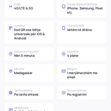
Rrjeti
Pajisje të përshtatshme
4G/LTE & 5G
iPhone, Samsung, Pixel
etj.
Instalimi
Thirrje & SMS
Kod QR ose lidhje
Vetëm të dhëna
universale për iOS &
Android
Koha e konfigurimit
Mbushje
Nën 5 minuta
4 plane
Mbulimi
Dërgimi
Madagaskar
I menjëhershëm me
email
Tarifa roaming
ID e nevojshme
Pa tarifa shtesë
Pa regjistrim
Mbështetja