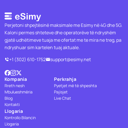
Perjetoni shpejtësinë maksimale me Esimy në 4G dhe 5G.
Kaloni permes shteteve dhe operatorëve të ndryshëm
gjatë udhëtimeve tuaja me ofertat me te mira ne treg, pa
ndryshuar sim kartelen tuaj aktuale.
+1 (302) 610-1752
support@esimy.net
Kompania
Perkrahja
Rreth nesh
Pyetjet më të shpeshta
Mbulueshmëria
Pajisjet
Blog
Live Chat
Kontakti
Llogaria
Kontrollo Bilancin
Llogaria