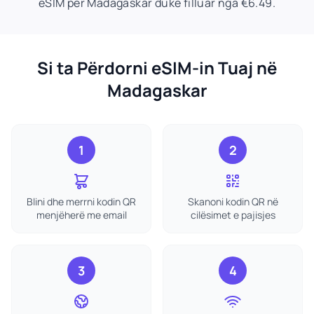
eSIM për Madagaskar duke filluar nga €6.49.
Si ta Përdorni eSIM-in Tuaj në
Madagaskar
1
2
Blini dhe merrni kodin QR
Skanoni kodin QR në
menjëherë me email
cilësimet e pajisjes
3
4