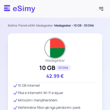
Esimy
Ballina
/
Planet eSIM
/
Madagaskar
/
Madagaskar – 10 GB – 30 Ditë
Madagaskar
10 GB
30 Ditë
42.99
€
10 GB internet
Pika e internetit Wi-Fi e lejuar
Aktivizim i menjëhershëm
Vlefshmëria fillon që nga përdorimi i parë