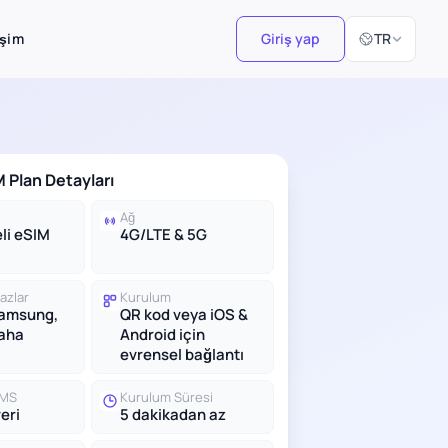
Dil Seçiniz
işim
Giriş yap
TR
 Plan Detayları
Ağ
li eSIM
4G/LTE & 5G
azlar
Kurulum
Samsung,
QR kod veya iOS &
daha
Android için
evrensel bağlantı
SMS
Kurulum Süresi
eri
5 dakikadan az