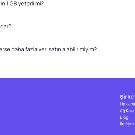
in 1 GB yeterli mi?
adar?
rse daha fazla veri satın alabilir miyim?
Şirke
Hakkımı
Ağ Kap
Blog
İletişim