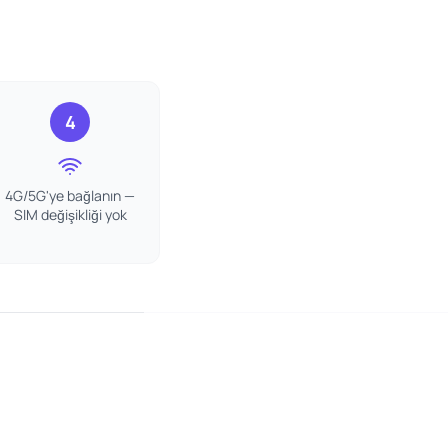
4
4G/5G'ye bağlanın —
SIM değişikliği yok