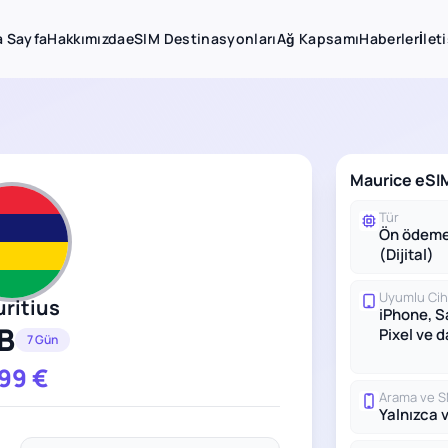
 Sayfa
Hakkımızda
eSIM Destinasyonları
Ağ Kapsamı
Haberler
İlet
Maurice eSIM
Tür
Ön ödeme
(Dijital)
Uyumlu Cih
ritius
iPhone, 
B
Pixel ve 
7 Gün
.99
€
Arama ve 
Yalnızca v