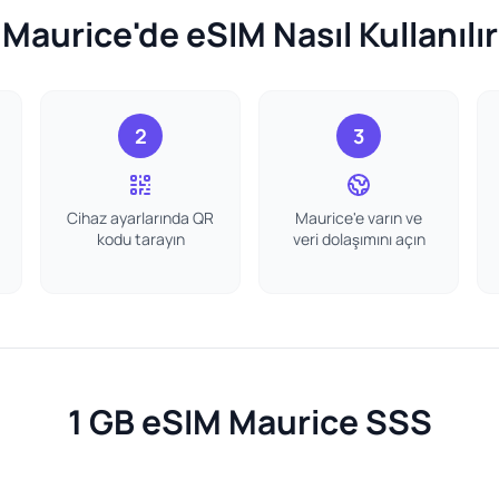
Maurice'de eSIM Nasıl Kullanılır
2
3
Cihaz ayarlarında QR
Maurice'e varın ve
kodu tarayın
veri dolaşımını açın
1 GB eSIM Maurice SSS