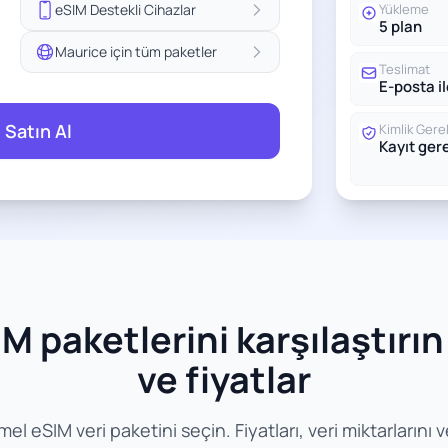
eSIM Destekli Cihazlar
Yükleme
5 plan
Maurice için tüm paketler
Teslimat
E-posta i
 Satın Al
Kimlik Gerek
Kayıt ge
 paketlerini karşılaştırın -
ve fiyatlar
eSIM veri paketini seçin. Fiyatları, veri miktarlarını ve g