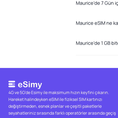
Maurice'de 7 Gün iç
Maurice eSIM ne k
Maurice'de 1 GB bite
4G ve 5G'de Esimy ile maksimum hızın keyfini çıkarın.
Hareket halindeyken eSIM ile fiziksel SIM kartınızı
değiştirmeden, esnek planlar ve çeşitli paketlerle
seyahatleriniz sırasında farklı operatörler arasında geçiş