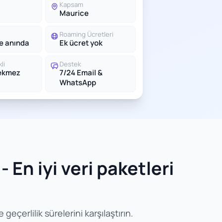
Kapsam
Maurice
Roaming Ücretleri
le anında
Ek ücret yok
li
Destek
rekmez
7/24 Email &
WhatsApp
 En iyi veri paketleri
eçerlilik sürelerini karşılaştırın.