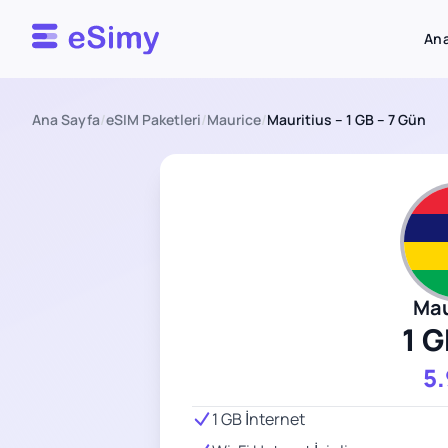
Esimy
Ana
Ana Sayfa
/
eSIM Paketleri
/
Maurice
/
Mauritius – 1 GB – 7 Gün
Mau
1 G
5
1 GB İnternet