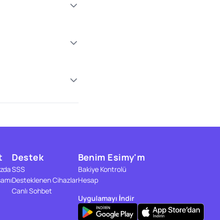
t
Destek
Benim Esimy'm
zda
SSS
Bakiye Kontrolü
samı
Desteklenen Cihazlar
Hesap
Canlı Sohbet
Uygulamayı İndir