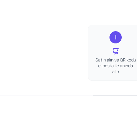
1
Satın alın ve QR kodu
e-posta ile anında
alın