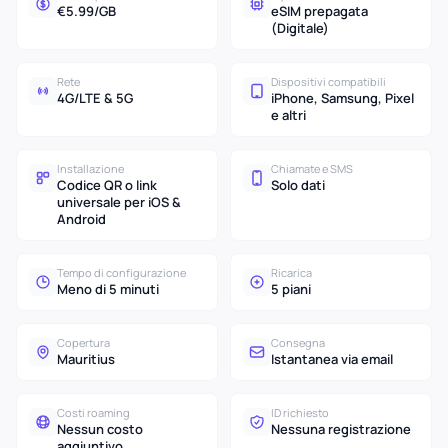
€5.99/GB
eSIM prepagata
(Digitale)
Rete
Dispositivi compatibili
4G/LTE & 5G
iPhone, Samsung, Pixel
e altri
Installazione
Chiamate e SMS
Codice QR o link
Solo dati
universale per iOS &
Android
Tempo di configurazione
Ricarica
Meno di 5 minuti
5 piani
Copertura
Consegna
Mauritius
Istantanea via email
Costi roaming
ID richiesto
Nessun costo
Nessuna registrazione
aggiuntivo