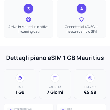
3
4
Arriva in Mauritius e attiva
Connettiti al 4G/5G —
il roaming dati
nessun cambio SIM
Dettagli piano eSIM 1 GB Mauritius
DATI
VALIDITÀ
PREZZO
1 GB
7 Giorni
€5.99
Prezzo per GB
Tipo