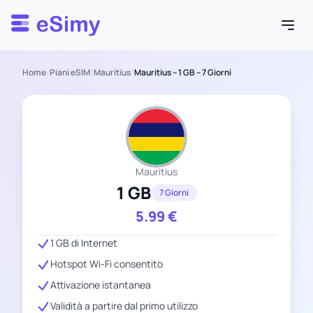
Esimy
Home
/
Piani eSIM
/
Mauritius
/
Mauritius – 1 GB – 7 Giorni
Mauritius
1 GB
7 Giorni
5.99
€
1 GB di Internet
Hotspot Wi-Fi consentito
Attivazione istantanea
Validità a partire dal primo utilizzo