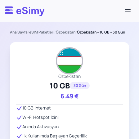
Esimy
Ana Sayfa
/
eSIM Paketleri
/
Özbekistan
/
Özbekistan – 10 GB – 30 Gün
Özbekistan
10 GB
30 Gün
6.49
€
10 GB İnternet
Wi-Fi Hotspot İzinli
Anında Aktivasyon
İlk Kullanımda Başlayan Geçerlilik