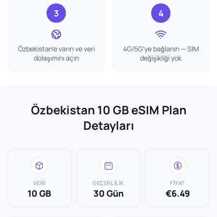
3
4
Özbekistan'e varın ve veri
4G/5G'ye bağlanın — SIM
dolaşımını açın
değişikliği yok
Özbekistan 10 GB eSIM Plan
Detayları
VERI
GEÇERLILIK
FIYAT
10 GB
30 Gün
€6.49