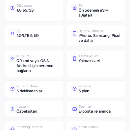
GB başına
Tür
€0.65/GB
Ön ödemeli eSIM
(Dijital)
Ağ
Uyumlu Cihazlar
4G/LTE & 5G
iPhone, Samsung, Pixel
ve daha
Kurulum
Arama ve SMS
QR kod veya iOS &
Yalnızca veri
Android için evrensel
bağlantı
Kurulum Süresi
Yükleme
5 dakikadan az
5 plan
Kapsam
Teslimat
Özbekistan
E-posta ile anında
Roaming Ücretleri
Kimlik Gerekli