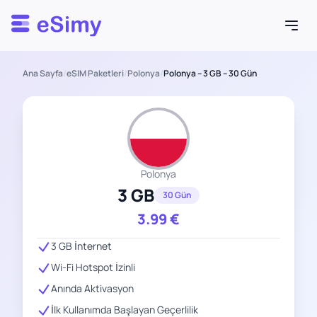
Esimy
Ana Sayfa
/
eSIM Paketleri
/
Polonya
/
Polonya – 3 GB – 30 Gün
Polonya
3 GB
30 Gün
3.99
€
3 GB İnternet
Wi-Fi Hotspot İzinli
Anında Aktivasyon
İlk Kullanımda Başlayan Geçerlilik