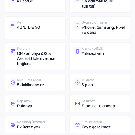
€1.33/GB
Ön ödemeli eSIM
(Dijital)
Ağ
Uyumlu Cihazlar
4G/LTE & 5G
iPhone, Samsung, Pixel
ve daha
Kurulum
Arama ve SMS
QR kod veya iOS &
Yalnızca veri
Android için evrensel
bağlantı
Kurulum Süresi
Yükleme
5 dakikadan az
5 plan
Kapsam
Teslimat
Polonya
E-posta ile anında
Roaming Ücretleri
Kimlik Gerekli
Ek ücret yok
Kayıt gerekmez