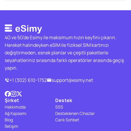
4G ve 5G'de Esimy ile maksimum hızın keyfini çıkarın.
Hareket halindeyken eSIM ile fiziksel SIM kartınızı
değiştirmeden, esnek planlar ve çeşitli paketlerle
seyahatleriniz sırasında farklı operatörler arasında geçiş
yapın.
+1 (302) 610-1752
support@esimy.net
Şirket
Destek
Hakkımızda
SSS
Ağ Kapsamı
Desteklenen Cihazlar
Blog
Canlı Sohbet
İletişim