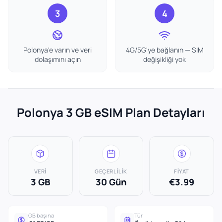
3
4
Polonya'e varın ve veri
4G/5G'ye bağlanın — SIM
dolaşımını açın
değişikliği yok
Polonya 3 GB eSIM Plan Detayları
VERI
GEÇERLILIK
FIYAT
3 GB
30 Gün
€3.99
GB başına
Tür