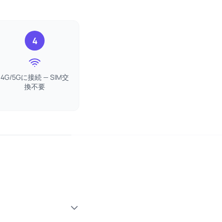
4
4G/5Gに接続 — SIM交
換不要