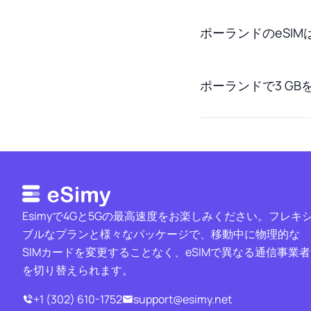
ポーランドのeSI
ポーランドで3 G
Esimyで4Gと5Gの最高速度をお楽しみください。フレキ
ブルなプランと様々なパッケージで、移動中に物理的な
SIMカードを変更することなく、eSIMで異なる通信事業者
を切り替えられます。
+1 (302) 610-1752
support@esimy.net