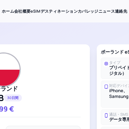
ホーム
会社概要
eSIMデスティネーション
カバレッジ
ニュース
連絡先
ポーランド e
タイプ
プリペイド
ジタル）
対応デバイ
ーランド
iPhone、
B
Samsung
30日間
.99
€
通話・SMS
データ専