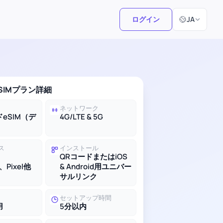
言語選択
ログイン
JA
SIMプラン詳細
ネットワーク
eSIM（デ
4G/LTE & 5G
ス
インストール
QRコードまたはiOS
、Pixel他
& Android用ユニバー
サルリンク
セットアップ時間
用
5分以内