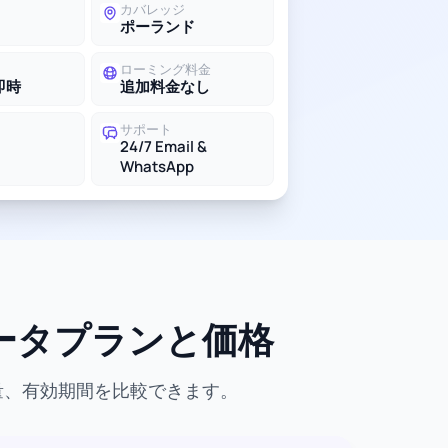
カバレッジ
ポーランド
ローミング料金
即時
追加料金なし
サポート
24/7 Email &
WhatsApp
データプランと価格
量、有効期間を比較できます。