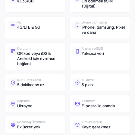
€1.35/GB
Ön ödemeli eSIM
(Dijital)
Ağ
Uyumlu Cihazlar
4G/LTE & 5G
iPhone, Samsung, Pixel
ve daha
Kurulum
Arama ve SMS
QR kod veya iOS &
Yalnızca veri
Android için evrensel
bağlantı
Kurulum Süresi
Yükleme
5 dakikadan az
5 plan
Kapsam
Teslimat
Ukrayna
E-posta ile anında
Roaming Ücretleri
Kimlik Gerekli
Ek ücret yok
Kayıt gerekmez