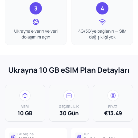
3
4
Ukrayna'e varın ve veri
4G/5G'ye bağlanın — SIM
dolaşımını açın
değişikliği yok
Ukrayna 10 GB eSIM Plan Detayları
VERI
GEÇERLILIK
FIYAT
10 GB
30 Gün
€13.49
GB başına
Tür