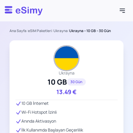
Esimy
Ana Sayfa
/
eSIM Paketleri
/
Ukrayna
/
Ukrayna – 10 GB – 30 Gün
Ukrayna
10 GB
30 Gün
13.49
€
10 GB İnternet
Wi-Fi Hotspot İzinli
Anında Aktivasyon
İlk Kullanımda Başlayan Geçerlilik