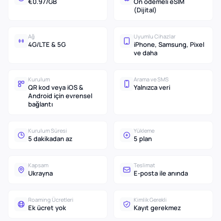
€0.97/GB
Ön ödemeli eSIM
(Dijital)
Ağ
Uyumlu Cihazlar
4G/LTE & 5G
iPhone, Samsung, Pixel
ve daha
Kurulum
Arama ve SMS
QR kod veya iOS &
Yalnızca veri
Android için evrensel
bağlantı
Kurulum Süresi
Yükleme
5 dakikadan az
5 plan
Kapsam
Teslimat
Ukrayna
E-posta ile anında
Roaming Ücretleri
Kimlik Gerekli
Ek ücret yok
Kayıt gerekmez