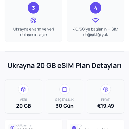
3
4
Ukrayna'e varın ve veri
4G/5G'ye bağlanın — SIM
dolaşımını açın
değişikliği yok
Ukrayna 20 GB eSIM Plan Detayları
VERI
GEÇERLILIK
FIYAT
20 GB
30 Gün
€19.49
GB başına
Tür