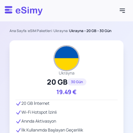
Esimy
Ana Sayfa
/
eSIM Paketleri
/
Ukrayna
/
Ukrayna – 20 GB – 30 Gün
Ukrayna
20 GB
30 Gün
19.49
€
20 GB İnternet
Wi-Fi Hotspot İzinli
Anında Aktivasyon
İlk Kullanımda Başlayan Geçerlilik