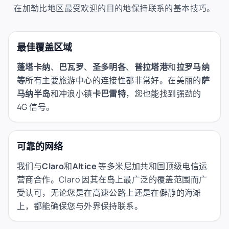
在加勒比地区最受欢迎的目的地保持联系的基本技巧。
最佳覆盖区域
蓬塔卡纳
、
巴瓦罗
、
圣多明各
、
普拉塔港
和
拉罗马纳
等
所有主要旅游中心的连接性都非常好。在美丽的
萨
马纳半岛
和冲浪小镇
卡巴雷特
，您也能找到强劲的
4G 信号。
可靠的网络
我们与
Claro
和
Altice
等多米尼加共和国顶级电信运
营商合作。Claro 因其在岛上最广泛的覆盖范围而广
受认可，无论您是在高速公路上还是在僻静的海滩
上，都能确保您与外界保持联系。