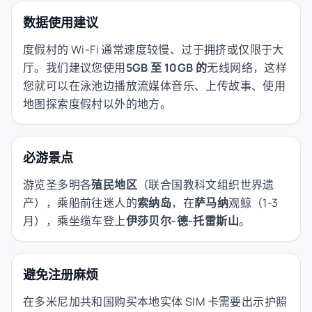
数据使用建议
度假村的 Wi-Fi 通常速度较慢、过于拥挤或仅限于大
厅。我们建议您使用
5GB 至 10GB 的
无线网络，这样
您就可以在泳池边播放流媒体音乐、上传故事、使用
地图探索度假村以外的地方。
必游景点
游览圣多明各
殖民地区
（联合国教科文组织世界遗
产），乘船前往迷人的
索纳岛
，在
萨马纳
观鲸（1-3
月），乘坐缆车登上
伊莎贝尔-德-托雷斯山
。
避免注册麻烦
在多米尼加共和国购买本地实体 SIM 卡需要出示护照