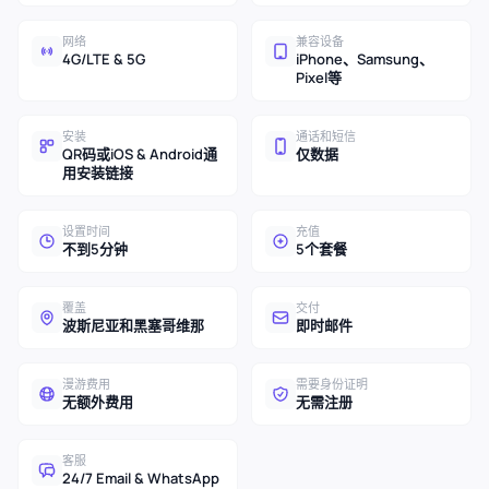
网络
兼容设备
4G/LTE & 5G
iPhone、Samsung、
Pixel等
安装
通话和短信
QR码或iOS & Android通
仅数据
用安装链接
设置时间
充值
不到5分钟
5个套餐
覆盖
交付
波斯尼亚和黑塞哥维那
即时邮件
漫游费用
需要身份证明
无额外费用
无需注册
客服
24/7 Email & WhatsApp