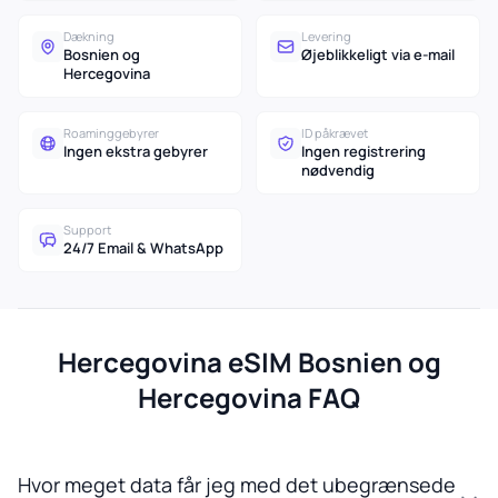
Dækning
Levering
Bosnien og
Øjeblikkeligt via e-mail
Hercegovina
Roaminggebyrer
ID påkrævet
Ingen ekstra gebyrer
Ingen registrering
nødvendig
Support
24/7 Email & WhatsApp
Hercegovina eSIM Bosnien og
Hercegovina FAQ
Hvor meget data får jeg med det ubegrænsede