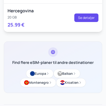
Hercegovina
20 GB
Se detaljer
25.99
€
Find flere eSIM-planer til andre destinationer
Europa
Balkan
Montenegro
Kroatien