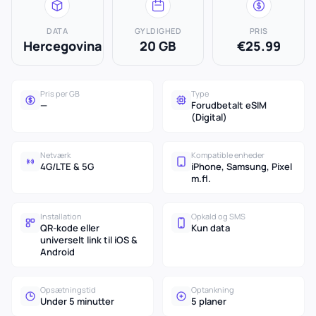
DATA
GYLDIGHED
PRIS
Hercegovina
20 GB
€25.99
Pris per GB
Type
—
Forudbetalt eSIM
(Digital)
Netværk
Kompatible enheder
4G/LTE & 5G
iPhone, Samsung, Pixel
m.fl.
Installation
Opkald og SMS
QR-kode eller
Kun data
universelt link til iOS &
Android
Opsætningstid
Optankning
Under 5 minutter
5 planer