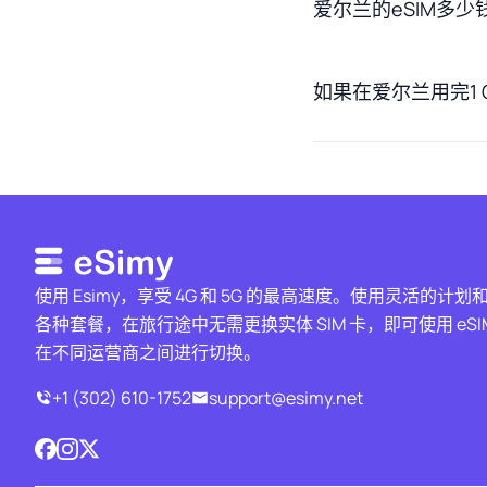
爱尔兰的eSIM多少
如果在爱尔兰用完1
使用 Esimy，享受 4G 和 5G 的最高速度。使用灵活的计划
各种套餐，在旅行途中无需更换实体 SIM 卡，即可使用 eSI
在不同运营商之间进行切换。
+1 (302) 610-1752
support@esimy.net