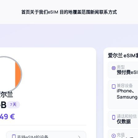
首页
关于我们
eSIM 目的地
覆盖范围
新闻
联系方式
爱尔兰 eSI
类型
预付费eS
兼容设备
iPhone、
爱尔兰
Samsung
GB
7 天
.49
€
通话和短信
仅数据
充值
支持eSIM的设备