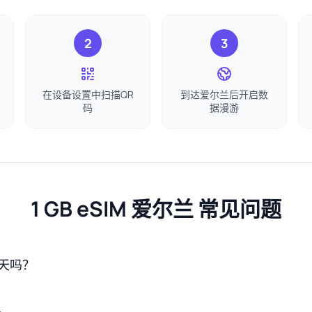
2
3
在设备设置中扫描QR
到达爱尔兰后开启数
码
据漫游
1 GB eSIM 爱尔兰 常见问题
 天吗？