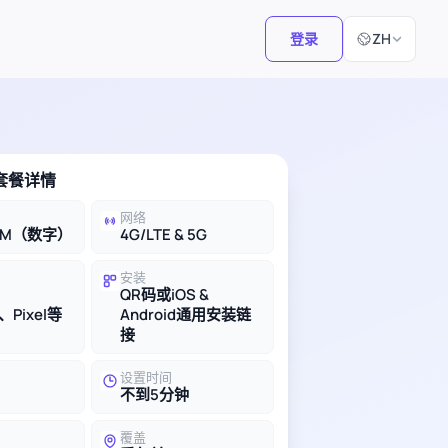
选择语言
登录
ZH
M套餐详情
网络
IM（数字）
4G/LTE & 5G
安装
QR码或iOS &
、Pixel等
Android通用安装链
接
设置时间
不到5分钟
覆盖