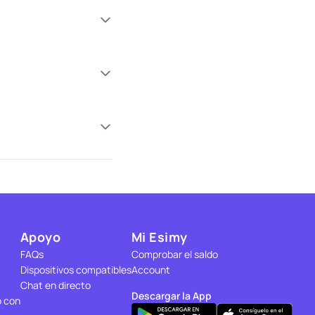
Apoyo
Mi Esimy
FAQs
Comprobar el saldo
Dispositivos compatibles
Account
Chat en directo
Descargar la App
o con