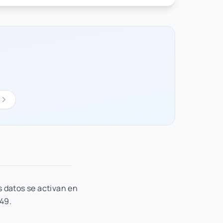
l
s datos se activan en
.49.