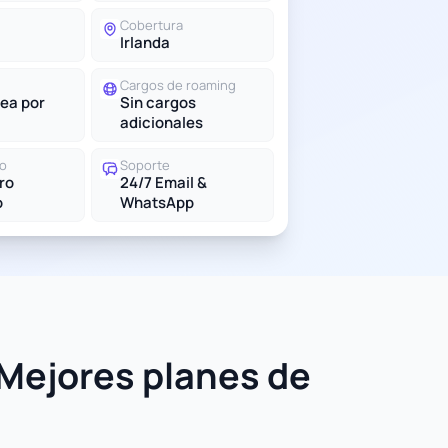
Cobertura
Irlanda
Cargos de roaming
ea por
Sin cargos
adicionales
do
Soporte
tro
24/7 Email &
o
WhatsApp
 Mejores planes de