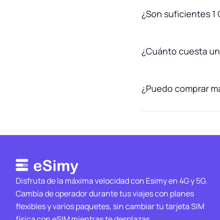
¿Son suficientes 1 
¿Cuánto cuesta una
¿Puedo comprar más
Disfruta de la máxima velocidad con Esimy en 4G y 5G.
Cambia de operador durante tus viajes con planes
flexibles y varios paquetes, sin cambiar tu tarjeta SIM
física con eSIM mientras te desplazas.