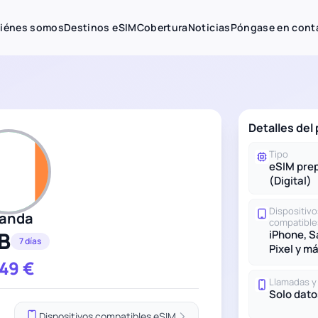
iénes somos
Destinos eSIM
Cobertura
Noticias
Póngase en cont
Detalles del 
Tipo
eSIM pre
(Digital)
Dispositivo
landa
compatible
B
iPhone, 
7 días
Pixel y m
.49
€
Llamadas 
Solo dato
Dispositivos compatibles eSIM