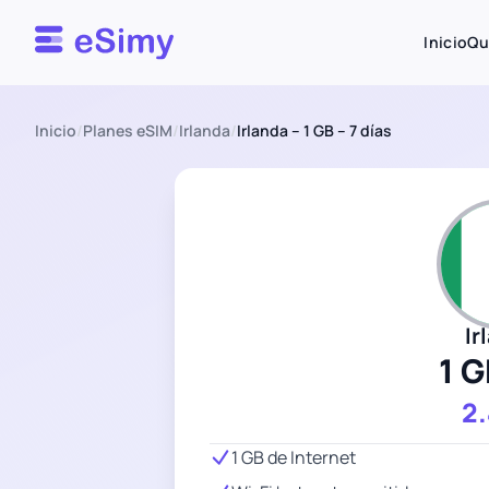
Esimy
Inicio
Qu
Inicio
/
Planes eSIM
/
Irlanda
/
Irlanda – 1 GB – 7 días
Ir
1 G
2
1 GB de Internet