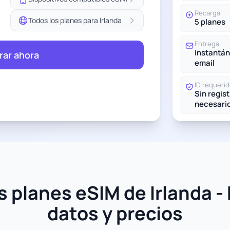
Recarga
Todos los planes para Irlanda
5 planes
Entrega
Instantán
ar ahora
email
ID requeri
Sin regis
necesari
 planes eSIM de Irlanda -
datos y precios