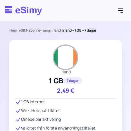
Esimy
Hem
/
eSIM-abonnemang
/
Irland
/
Irland – 1 GB – 7 dagar
Irland
1 GB
7 dagar
2.49
€
1 GB Internet
Wi-Fi Hotspot tillåtet
Omedelbar aktivering
Validitet från första användningstillfället