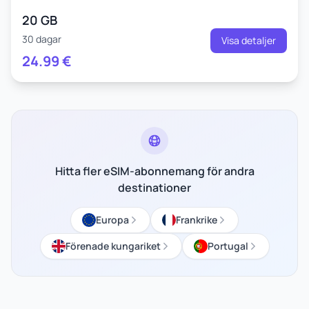
20 GB
30 dagar
Visa detaljer
24.99
€
Hitta fler eSIM-abonnemang för andra
destinationer
Europa
Frankrike
Förenade kungariket
Portugal