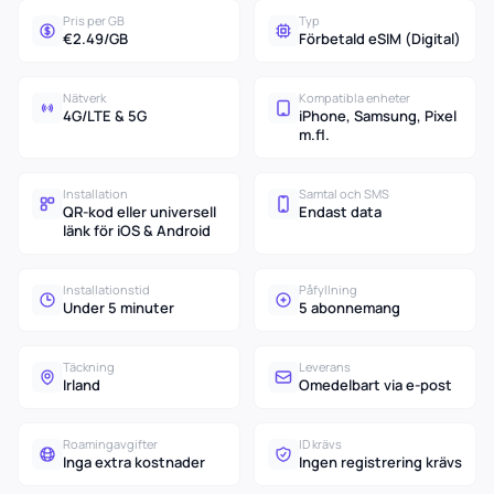
Pris per GB
Typ
€2.49/GB
Förbetald eSIM (Digital)
Nätverk
Kompatibla enheter
4G/LTE & 5G
iPhone, Samsung, Pixel
m.fl.
Installation
Samtal och SMS
QR-kod eller universell
Endast data
länk för iOS & Android
Installationstid
Påfyllning
Under 5 minuter
5 abonnemang
Täckning
Leverans
Irland
Omedelbart via e-post
Roamingavgifter
ID krävs
Inga extra kostnader
Ingen registrering krävs