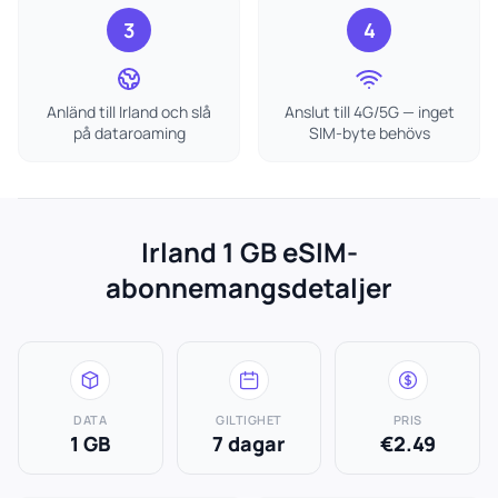
3
4
Anländ till Irland och slå
Anslut till 4G/5G — inget
på dataroaming
SIM-byte behövs
Irland 1 GB eSIM-
abonnemangsdetaljer
DATA
GILTIGHET
PRIS
1 GB
7 dagar
€2.49