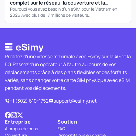
complet sur le réseau, la couverture et la
configuration
Pourquoi vous avez besoin d’un eSIM pour le Vietnam en
2026 Avec plus de 17 millions de visiteurs...
Profitez d'une vitesse maximale avec Esimy sur la 4G et la
5G. Passez d'un opérateur à l'autre au cours de vos
déplacements grâce à des plans flexibles et des forfaits
variés, sans changer votre carte SIM physique avec eSIM
pendant vos déplacements.
+1 (302) 610-1752
support@esimy.net
Entreprise
Soutien
À propos de nous
FAQ
Couverture
Dispositifs pris en charge