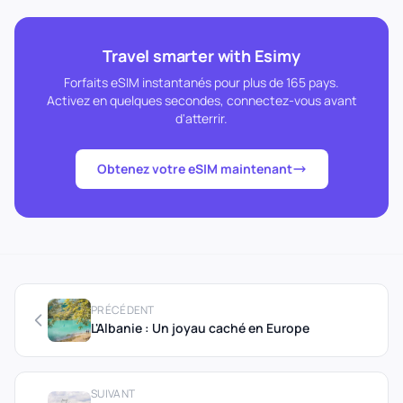
Travel smarter with Esimy
Forfaits eSIM instantanés pour plus de 165 pays.
Activez en quelques secondes, connectez-vous avant
d'atterrir.
Obtenez votre eSIM maintenant
PRÉCÉDENT
L'Albanie : Un joyau caché en Europe
SUIVANT