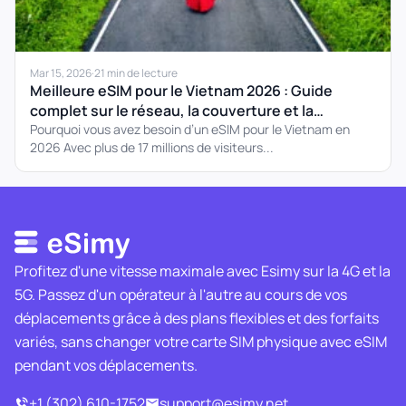
Mar 15, 2026
·
21 min de lecture
Meilleure eSIM pour le Vietnam 2026 : Guide
complet sur le réseau, la couverture et la
configuration
Pourquoi vous avez besoin d’un eSIM pour le Vietnam en
2026 Avec plus de 17 millions de visiteurs...
Profitez d'une vitesse maximale avec Esimy sur la 4G et la
5G. Passez d'un opérateur à l'autre au cours de vos
déplacements grâce à des plans flexibles et des forfaits
variés, sans changer votre carte SIM physique avec eSIM
pendant vos déplacements.
+1 (302) 610-1752
support@esimy.net