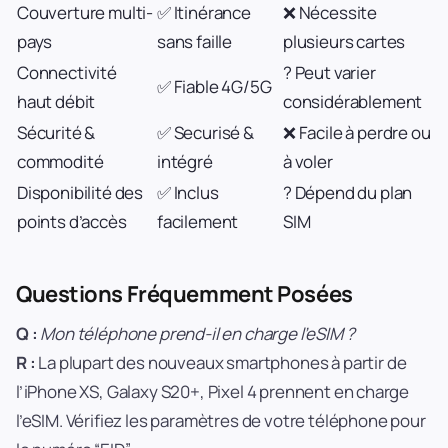
Couverture multi-
✅ Itinérance
❌ Nécessite
pays
sans faille
plusieurs cartes
Connectivité
? Peut varier
✅ Fiable 4G/5G
haut débit
considérablement
Sécurité &
✅ Securisé &
❌ Facile à perdre ou
commodité
intégré
à voler
Disponibilité des
✅ Inclus
? Dépend du plan
points d’accès
facilement
SIM
Questions Fréquemment Posées
Q :
Mon téléphone prend-il en charge l’eSIM ?
R :
La plupart des nouveaux smartphones à partir de
l’iPhone XS, Galaxy S20+, Pixel 4 prennent en charge
l’eSIM. Vérifiez les paramètres de votre téléphone pour