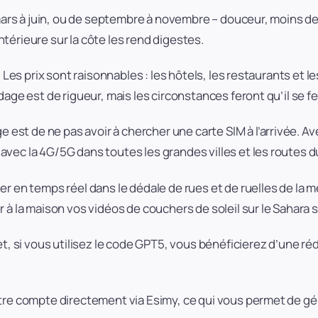
 mars à juin, ou de septembre à novembre – douceur, moins de
térieure sur la côte les rend digestes.
. Les prix sont raisonnables : les hôtels, les restaurants et
dage est de rigueur, mais les circonstances feront qu’il se f
 de ne pas avoir à chercher une carte SIM à l’arrivée. Avec 
vec la 4G/5G dans toutes les grandes villes et les routes d
er en temps réel dans le dédale de rues et de ruelles de la 
 à la maison vos vidéos de couchers de soleil sur le Sahara s
et, si vous utilisez le code GPT5, vous bénéficierez d’une ré
otre compte directement via Esimy, ce qui vous permet de 