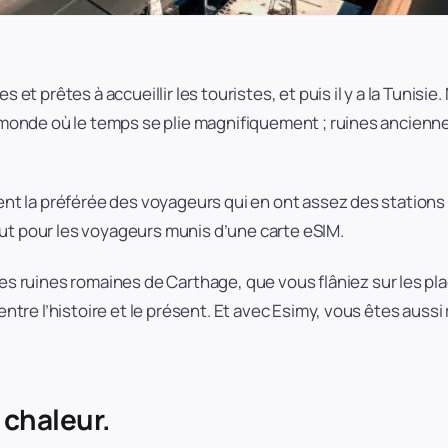
et prêtes à accueillir les touristes, et puis il y a la Tunisie. 
du monde où le temps se plie magnifiquement ; ruines ancien
ement la préférée des voyageurs qui en ont assez des station
ut pour les voyageurs munis d’une carte eSIM.
 ruines romaines de Carthage, que vous flâniez sur les p
ntre l’histoire et le présent. Et avec Esimy, vous êtes aussi r
a chaleur.