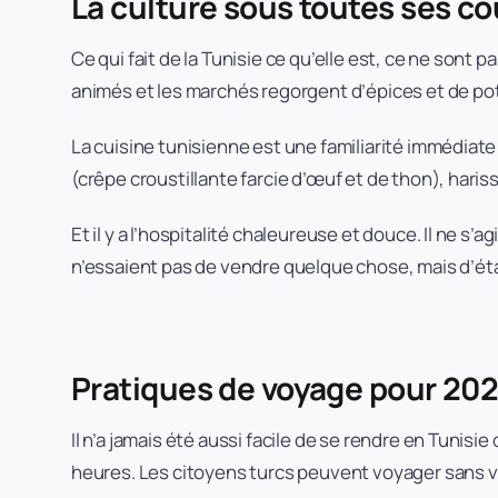
La culture sous toutes ses c
Ce qui fait de la Tunisie ce qu’elle est, ce ne sont
animés et les marchés regorgent d’épices et de poterie
La cuisine tunisienne est une familiarité immédiate p
(crêpe croustillante farcie d’œuf et de thon), haris
Et il y a l’hospitalité chaleureuse et douce. Il ne s’a
n’essaient pas de vendre quelque chose, mais d’étab
Pratiques de voyage pour 20
Il n’a jamais été aussi facile de se rendre en Tunisie
heures. Les citoyens turcs peuvent voyager sans vi