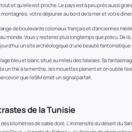
 tout et qu’elle est proche. Le pays est à peu près aussi gran
montagnes, votre déjeuner au bord de la mer et votre dîner 
ange de boulevards coloniaux français et d’anciennes médina
au monde. Vous y resterez plus longtemps que prévu. De là, 
ujourd’hui un site archéologique d’une beauté fantomatique 
illage bleu et blanc situé au milieu des falaises. Sa fantasm
irote un thé à la menthe, les mouettes planent et on oublie
ercevoir que l’eSIM émet un signal parfait.
trastes de la Tunisie
à des kilomètres de sable doré. L’immensité du désert du Saha
ussi Douz, « la porte du Sahara », où l’arrivée de chaque hiv