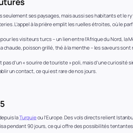
outures
 pas seulement ses paysages, mais aussi ses habitants et le r
s. L’appel à la prière emplit les ruelles étroites, où le parfu
our les visiteurs turcs – un lien entre l’Afrique du Nord, la 
sa chaude, poisson grillé, thé à la menthe – les saveurs sont
git pas d’un « sourire de touriste » poli, mais d’une curiosité 
lir un contact, ce qui est rare de nos jours.
25
 depuis la
Turquie
ou l’Europe. Des vols directs relient Istanb
sa pendant 90 jours, ce qui offre des possibilités tentant