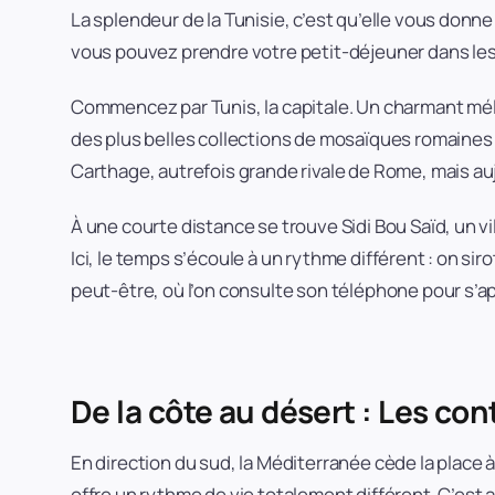
La splendeur de la Tunisie, c’est qu’elle vous donne
vous pouvez prendre votre petit-déjeuner dans les 
Commencez par Tunis, la capitale. Un charmant mél
des plus belles collections de mosaïques romaines 
Carthage, autrefois grande rivale de Rome, mais a
À une courte distance se trouve Sidi Bou Saïd, un v
Ici, le temps s’écoule à un rythme différent : on s
peut-être, où l’on consulte son téléphone pour s’ap
De la côte au désert : Les con
En direction du sud, la Méditerranée cède la place 
offre un rythme de vie totalement différent. C’est a