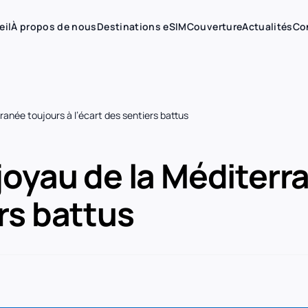
eil
À propos de nous
Destinations eSIM
Couverture
Actualités
Co
rranée toujours à l’écart des sentiers battus
 joyau de la Méditerr
ers battus