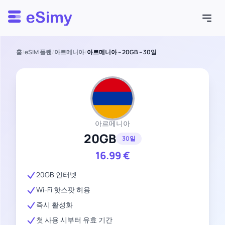
Esimy
홈
/
eSIM 플랜
/
아르메니아
/
아르메니아 – 20GB – 30일
아르메니아
20GB
30일
16.99
€
20GB 인터넷
Wi-Fi 핫스팟 허용
즉시 활성화
첫 사용 시부터 유효 기간