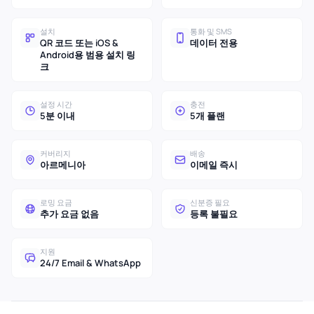
설치
통화 및 SMS
QR 코드 또는 iOS &
데이터 전용
Android용 범용 설치 링
크
설정 시간
충전
5분 이내
5개 플랜
커버리지
배송
아르메니아
이메일 즉시
로밍 요금
신분증 필요
추가 요금 없음
등록 불필요
지원
24/7 Email & WhatsApp