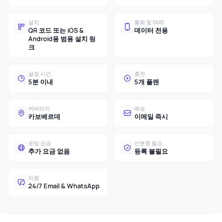
설치
통화 및 SMS
QR 코드 또는 iOS &
데이터 전용
Android용 범용 설치 링
크
설정 시간
충전
5분 이내
5개 플랜
커버리지
배송
카보베르데
이메일 즉시
로밍 요금
신분증 필요
추가 요금 없음
등록 불필요
지원
24/7 Email & WhatsApp