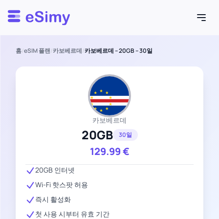
Esimy
홈
/
eSIM 플랜
/
카보베르데
/
카보베르데 – 20GB – 30일
카보베르데
20GB
30일
129.99
€
20GB 인터넷
Wi-Fi 핫스팟 허용
즉시 활성화
첫 사용 시부터 유효 기간