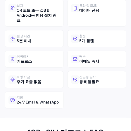
설치
통화 및 SMS
QR 코드 또는 iOS &
데이터 전용
Android용 범용 설치 링
크
설정 시간
충전
5분 이내
5개 플랜
커버리지
배송
키프로스
이메일 즉시
로밍 요금
신분증 필요
추가 요금 없음
등록 불필요
지원
24/7 Email & WhatsApp