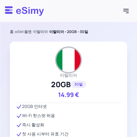
Esimy
홈
/
eSIM 플랜
/
이탈리아
/
이탈리아 – 20GB – 30일
이탈리아
20GB
30일
14.99
€
20GB 인터넷
Wi-Fi 핫스팟 허용
즉시 활성화
첫 사용 시부터 유효 기간