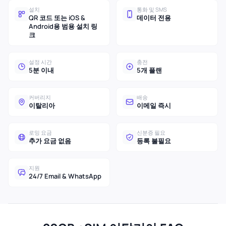
설치
통화 및 SMS
QR 코드 또는 iOS &
데이터 전용
Android용 범용 설치 링
크
설정 시간
충전
5분 이내
5개 플랜
커버리지
배송
이탈리아
이메일 즉시
로밍 요금
신분증 필요
추가 요금 없음
등록 불필요
지원
24/7 Email & WhatsApp