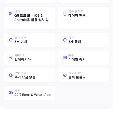
설치
통화 및 SMS
QR 코드 또는 iOS &
데이터 전용
Android용 범용 설치 링
크
설정 시간
충전
5분 이내
5개 플랜
커버리지
배송
말레이시아
이메일 즉시
로밍 요금
신분증 필요
추가 요금 없음
등록 불필요
지원
24/7 Email & WhatsApp