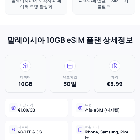
말레이시아에 도착하여 데
4G/5G에 연결 — SIM 교체
이터 로밍 활성화
불필요
말레이시아 10GB eSIM 플랜 상세정보
데이터
유효기간
가격
10GB
30일
€9.99
GB당 가격
유형
€1.00/GB
선불 eSIM (디지털)
네트워크
호환 기기
4G/LTE & 5G
iPhone, Samsung, Pixel
등