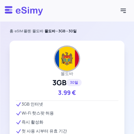
Esimy
홈
/
eSIM 플랜
/
몰도바
/
몰도바 – 3GB – 30일
몰도바
3GB
30일
3.99
€
3GB 인터넷
Wi-Fi 핫스팟 허용
즉시 활성화
첫 사용 시부터 유효 기간