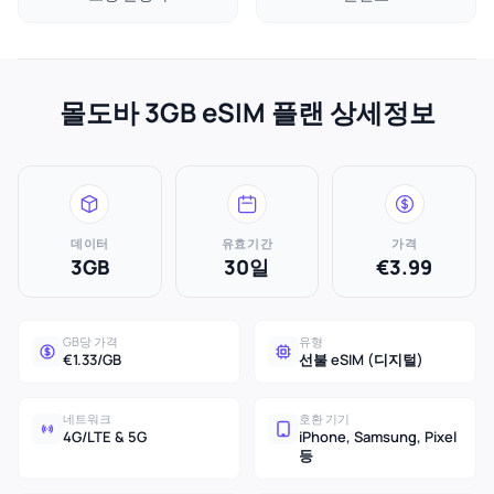
몰도바 3GB eSIM 플랜 상세정보
데이터
유효기간
가격
3GB
30일
€3.99
GB당 가격
유형
€1.33/GB
선불 eSIM (디지털)
네트워크
호환 기기
4G/LTE & 5G
iPhone, Samsung, Pixel
등