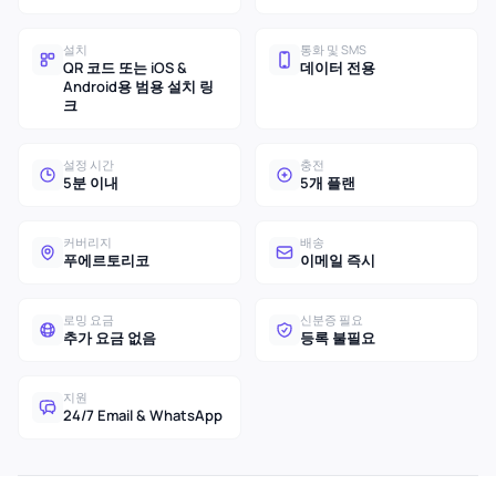
설치
통화 및 SMS
QR 코드 또는 iOS &
데이터 전용
Android용 범용 설치 링
크
설정 시간
충전
5분 이내
5개 플랜
커버리지
배송
푸에르토리코
이메일 즉시
로밍 요금
신분증 필요
추가 요금 없음
등록 불필요
지원
24/7 Email & WhatsApp