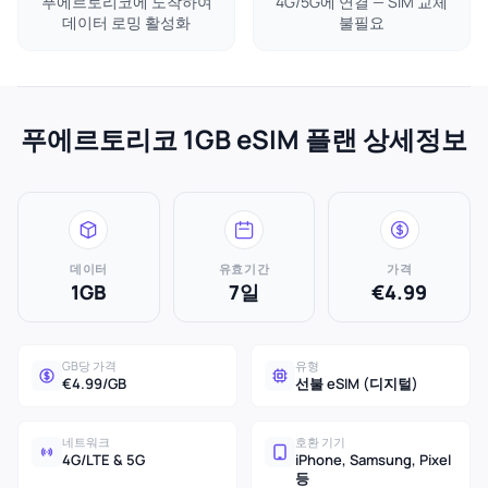
푸에르토리코에 도착하여
4G/5G에 연결 — SIM 교체
데이터 로밍 활성화
불필요
푸에르토리코 1GB eSIM 플랜 상세정보
데이터
유효기간
가격
1GB
7일
€4.99
GB당 가격
유형
€4.99/GB
선불 eSIM (디지털)
네트워크
호환 기기
4G/LTE & 5G
iPhone, Samsung, Pixel
등