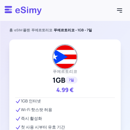
Esimy
홈
/
eSIM 플랜
/
푸에르토리코
/
푸에르토리코 – 1GB – 7일
푸에르토리코
1GB
7일
4.99
€
1GB 인터넷
Wi-Fi 핫스팟 허용
즉시 활성화
첫 사용 시부터 유효 기간