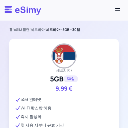
Esimy
홈
/
eSIM 플랜
/
세르비아
/
세르비아 – 5GB – 30일
세르비아
5GB
30일
9.99
€
5GB 인터넷
Wi-Fi 핫스팟 허용
즉시 활성화
첫 사용 시부터 유효 기간