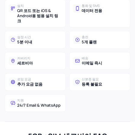
설치
통화 및 SMS
QR 코드 또는 iOS &
데이터 전용
Android용 범용 설치 링
크
설정 시간
충전
5분 이내
5개 플랜
커버리지
배송
세르비아
이메일 즉시
로밍 요금
신분증 필요
추가 요금 없음
등록 불필요
지원
24/7 Email & WhatsApp