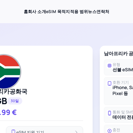
홈
회사 소개
eSIM 목적지
적용 범위
뉴스
연락처
남아프리카 공
유형
선불 eSI
호환 기기
iPhone, 
리카공화국
Pixel 등
GB
30일
.99
€
통화 및 SM
데이터 전
충전
eSIM 지원 기기