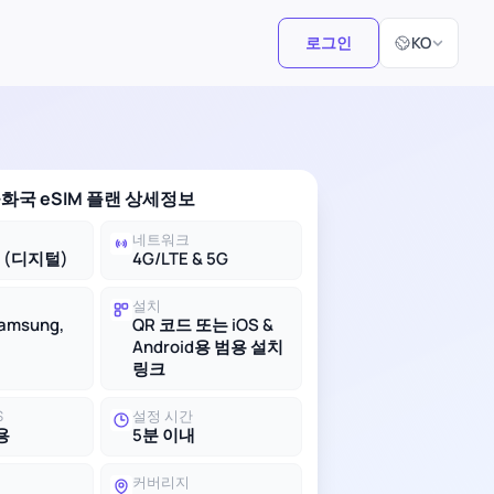
언어 선택
로그인
KO
화국 eSIM 플랜 상세정보
네트워크
M (디지털)
4G/LTE & 5G
설치
Samsung,
QR 코드 또는 iOS &
Android용 범용 설치
링크
S
설정 시간
용
5분 이내
커버리지