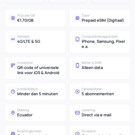
Prijs per GB
Type
€1.70/GB
Prepaid eSIM (Digitaal)
Netwerk
Compatibele apparaten
4G/LTE & 5G
iPhone, Samsung, Pixel
e.a.
Installatie
Bellen & SMS
QR-code of universele
Alleen data
link voor iOS & Android
Installatietijd
Opwaarderen
Minder dan 5 minuten
5 abonnementen
Dekking
Levering
Ecuador
Direct via e-mail
Roamingkosten
ID vereist