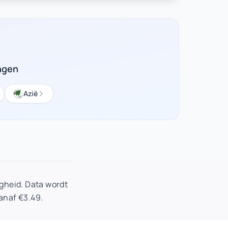
ngen
Azië
gheid. Data wordt
anaf €3.49.