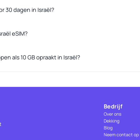
r 30 dagen in Israël?
sraël eSIM?
pen als 10 GB opraakt in Israël?
Bedrijf
Over ons
Dekking
t
Blog
Neem contact op