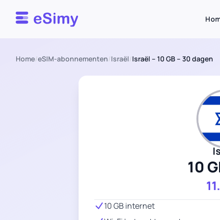
Esimy
Ho
Home
/
eSIM-abonnementen
/
Israël
/
Israël – 10 GB – 30 dagen
I
10 G
11
10 GB internet