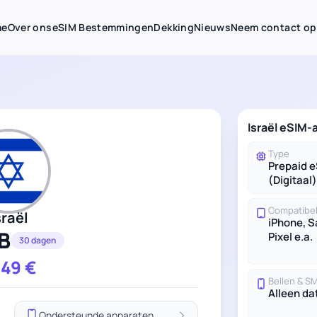
me
Over ons
eSIM Bestemmingen
Dekking
Nieuws
Neem contact op
Israël eSIM
Type
Prepaid 
(Digitaal)
Compatibel
sraël
iPhone, 
B
Pixel e.a.
30 dagen
.49
€
Bellen & S
Alleen da
Ondersteunde apparaten