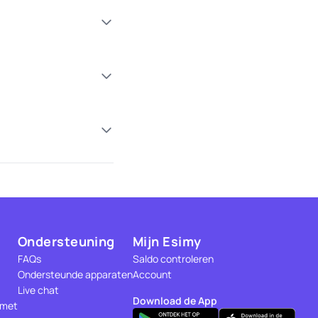
Ondersteuning
Mijn Esimy
FAQs
Saldo controleren
Ondersteunde apparaten
Account
Live chat
Download de App
 met