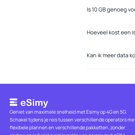
Is 10 GB genoeg voo
Hoeveel kost een I
Kan ik meer data ko
Geniet van maximale snelheid met Esimy op 4G en 5G.
Schakel tijdens je reis tussen verschillende operators me
flexibele plannen en verschillende pakketten, zonder