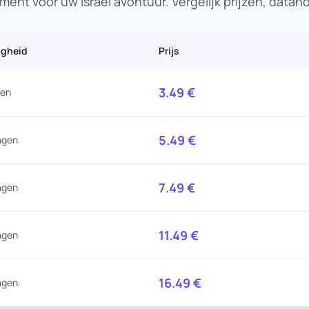
ent voor uw Israël avontuur. Vergelijk prijzen, data
igheid
Prijs
3.49
€
gen
5.49
€
agen
7.49
€
agen
11.49
€
agen
16.49
€
agen