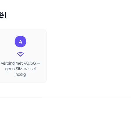
ël
4
Verbind met 4G/5G —
geen SIM-wissel
nodig