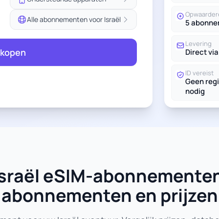
Opwaarder
Alle abonnementen voor Israël
5 abonn
Levering
 kopen
Direct via
ID vereist
Geen regi
nodig
e Israël eSIM-abonnementen
abonnementen en prijzen