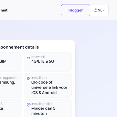
Selecteer taal
 met
Inloggen
NL
-abonnement details
Netwerk
eSIM
4G/LTE & 5G
e apparaten
Installatie
Samsung,
QR-code of
universele link voor
iOS & Android
MS
Installatietijd
ta
Minder dan 5
minuten