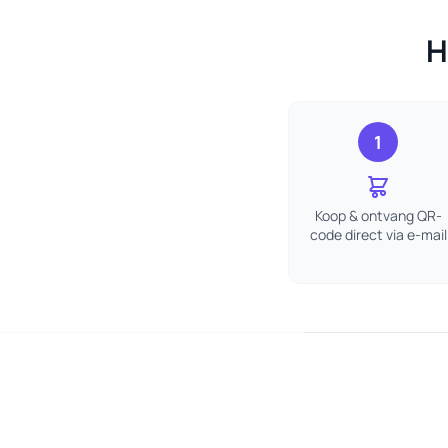
H
1
Koop & ontvang QR-
code direct via e-mail