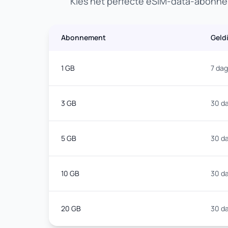
Kies het perfecte eSIM-data-abonnem
Abonnement
Geld
1 GB
7 da
3 GB
30 d
5 GB
30 d
10 GB
30 d
20 GB
30 d