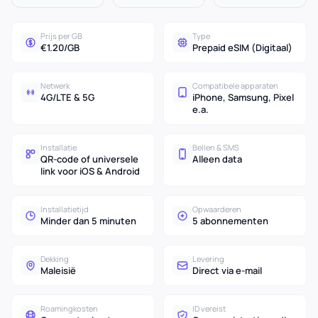
Prijs per GB
Type
€1.20/GB
Prepaid eSIM (Digitaal)
Netwerk
Compatibele apparaten
4G/LTE & 5G
iPhone, Samsung, Pixel
e.a.
Installatie
Bellen & SMS
QR-code of universele
Alleen data
link voor iOS & Android
Installatietijd
Opwaarderen
Minder dan 5 minuten
5 abonnementen
Dekking
Levering
Maleisië
Direct via e-mail
Roamingkosten
ID vereist