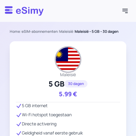
Esimy
Home
/
eSIM-abonnementen
/
Maleisië
/
Maleisië – 5 GB – 30 dagen
Maleisië
5 GB
30 dagen
5.99
€
5 GB internet
Wi-Fi hotspot toegestaan
Directe activering
Geldigheid vanaf eerste gebruik