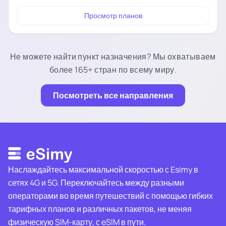
Просмотр планов
Не можете найти пункт назначения? Мы охватываем
более 165+ стран по всему миру.
Посмотреть все направления
Наслаждайтесь максимальной скоростью с Esimy в
сетях 4G и 5G. Переключайтесь между разными
операторами во время путешествий с помощью гибких
тарифных планов и различных пакетов, не меняя
физическую SIM-карту, с eSIM в пути.