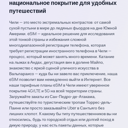
национальное покрытие для удобных
путешествий
Чили — это место экстремальных контрастов: от самой
сухой пустыни в мире до ледяных фьордов на дне Южной
Америки. eSIM — идеальное решение для исследования
этой тонкой страны и избежания сложной
многодиапазонной регистрации телефона, которая
требует регистрации иностранного телефона в Чили —
процесс, который может занять много времени. Катание
на лыжах в Андах, дегустация вин в долине Майпо,
знакомство с яркой сценой уличного искусства в
Вальпараисо — куда бы ни завело вас приключение, наша
eSIM позволит вам немедленно выйти в Интернет. Все
наши тарифные планы eSIM в Чили имеют уверенное
покрытие 4G/LTE и 5G на всей территории страны.
Загружайте закаты из Сан-Педро-де-Атакама,
путешествуйте по туристическим тропам Торрес-дель-
Паине или просто заказывайте Uber в Сантьяго без
лишних хлопот. К какому бы типу путешественников вы ни
относились, будь то городской отдых или долгий поход в
дикую природу, у нас есть пакеты данных, которые