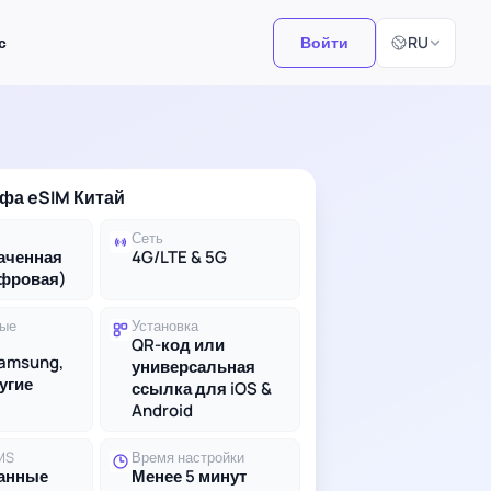
Выберите язы
с
Войти
RU
фа eSIM Китай
Сеть
аченная
4G/LTE & 5G
ифровая)
ые
Установка
QR-код или
Samsung,
универсальная
ругие
ссылка для iOS &
Android
MS
Время настройки
данные
Менее 5 минут