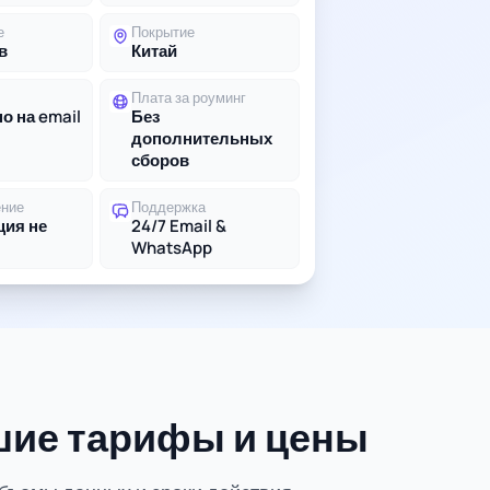
е
Покрытие
в
Китай
Плата за роуминг
о на email
Без
дополнительных
сборов
ение
Поддержка
ция не
24/7 Email &
WhatsApp
чшие тарифы и цены