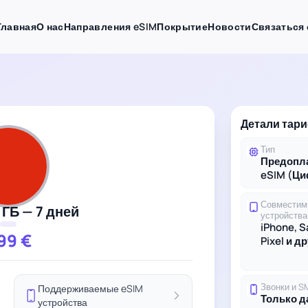
Главная
О нас
Направления eSIM
Покрытие
Новости
Связаться 
Детали тари
Тип
Предопл
eSIM (Ц
Совместим
 ГБ — 7 дней
устройства
iPhone, 
.99
€
Pixel и д
Звонки и S
Поддерживаемые eSIM
Только 
устройства