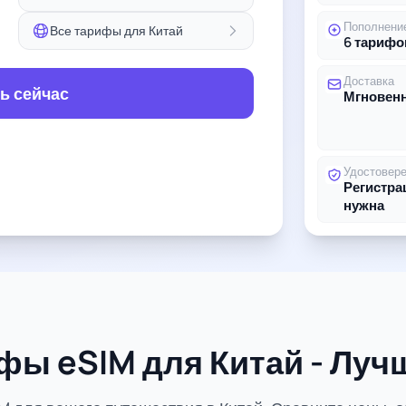
Пополнени
Все тарифы для Китай
6 тарифо
Доставка
ь сейчас
Мгновенн
Удостовер
Регистра
нужна
фы eSIM для Китай - Лу