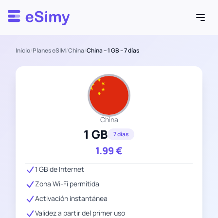
Esimy
Inicio
/
Planes eSIM
/
China
/
China – 1 GB – 7 días
China
1 GB
7 días
1.99
€
1 GB de Internet
Zona Wi-Fi permitida
Activación instantánea
Validez a partir del primer uso