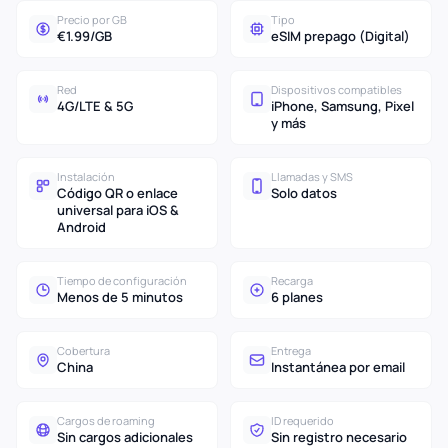
Precio por GB
Tipo
€1.99/GB
eSIM prepago (Digital)
Red
Dispositivos compatibles
4G/LTE & 5G
iPhone, Samsung, Pixel
y más
Instalación
Llamadas y SMS
Código QR o enlace
Solo datos
universal para iOS &
Android
Tiempo de configuración
Recarga
Menos de 5 minutos
6 planes
Cobertura
Entrega
China
Instantánea por email
Cargos de roaming
ID requerido
Sin cargos adicionales
Sin registro necesario