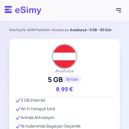
Esimy
Ana Sayfa
/
eSIM Paketleri
/
Avusturya
/
Avusturya – 5 GB – 30 Gün
Avusturya
5 GB
30 Gün
8.99
€
5 GB İnternet
Wi-Fi Hotspot İzinli
Anında Aktivasyon
İlk Kullanımda Başlayan Geçerlilik