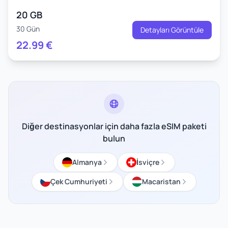
20 GB
30 Gün
Detayları Görüntüle
22.99
€
Diğer destinasyonlar için daha fazla eSIM paketi
bulun
Almanya
İsviçre
Çek Cumhuriyeti
Macaristan