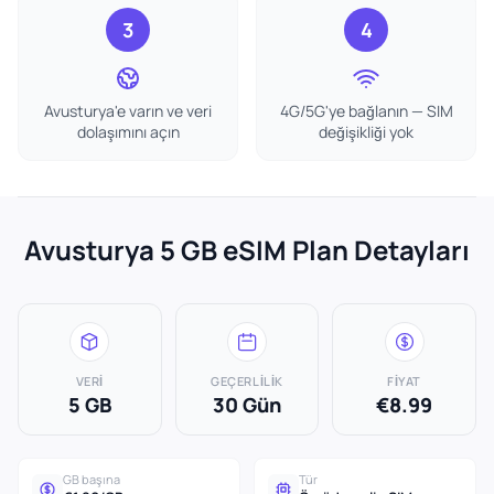
3
4
Avusturya'e varın ve veri
4G/5G'ye bağlanın — SIM
dolaşımını açın
değişikliği yok
Avusturya 5 GB eSIM Plan Detayları
VERI
GEÇERLILIK
FIYAT
5 GB
30 Gün
€8.99
GB başına
Tür