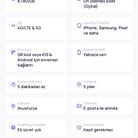
€1.80/GB
Ön ödemeli eSIM
(Dijital)
Ağ
Uyumlu Cihazlar
4G/LTE & 5G
iPhone, Samsung, Pixel
ve daha
Kurulum
Arama ve SMS
QR kod veya iOS &
Yalnızca veri
Android için evrensel
bağlantı
Kurulum Süresi
Yükleme
5 dakikadan az
5 plan
Kapsam
Teslimat
Avusturya
E-posta ile anında
Roaming Ücretleri
Kimlik Gerekli
Ek ücret yok
Kayıt gerekmez