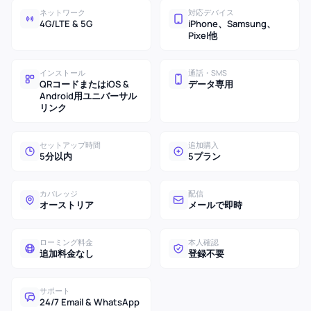
ネットワーク
対応デバイス
4G/LTE & 5G
iPhone、Samsung、
Pixel他
インストール
通話・SMS
QRコードまたはiOS &
データ専用
Android用ユニバーサル
リンク
セットアップ時間
追加購入
5分以内
5プラン
カバレッジ
配信
オーストリア
メールで即時
ローミング料金
本人確認
追加料金なし
登録不要
サポート
24/7 Email & WhatsApp