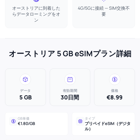
オーストリアに到着した
4G/5Gに接続 — SIM交換不
らデータローミングをオ
要
ン
オーストリア 5 GB eSIMプラン詳細
データ
有効期間
価格
5 GB
30日間
€8.99
GB単価
タイプ
€1.80/GB
プリペイドeSIM（デジタ
ル）