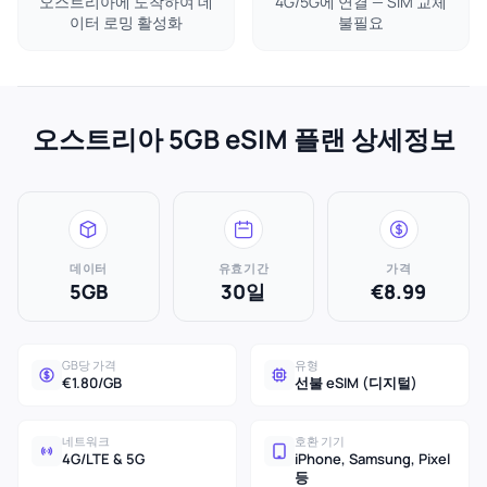
오스트리아에 도착하여 데
4G/5G에 연결 — SIM 교체
이터 로밍 활성화
불필요
오스트리아 5GB eSIM 플랜 상세정보
데이터
유효기간
가격
5GB
30일
€8.99
GB당 가격
유형
€1.80/GB
선불 eSIM (디지털)
네트워크
호환 기기
4G/LTE & 5G
iPhone, Samsung, Pixel
등