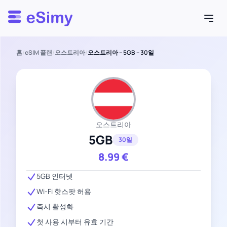
Esimy
홈
/
eSIM 플랜
/
오스트리아
/
오스트리아 – 5GB – 30일
오스트리아
5GB
30일
8.99
€
5GB 인터넷
Wi-Fi 핫스팟 허용
즉시 활성화
첫 사용 시부터 유효 기간