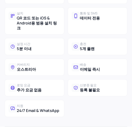
설치
통화 및 SMS
QR 코드 또는 iOS &
데이터 전용
Android용 범용 설치 링
크
설정 시간
충전
5분 이내
5개 플랜
커버리지
배송
오스트리아
이메일 즉시
로밍 요금
신분증 필요
추가 요금 없음
등록 불필요
지원
24/7 Email & WhatsApp