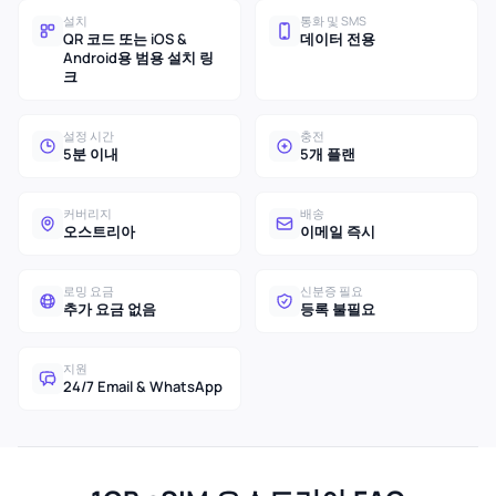
설치
통화 및 SMS
QR 코드 또는 iOS &
데이터 전용
Android용 범용 설치 링
크
설정 시간
충전
5분 이내
5개 플랜
커버리지
배송
오스트리아
이메일 즉시
로밍 요금
신분증 필요
추가 요금 없음
등록 불필요
지원
24/7 Email & WhatsApp