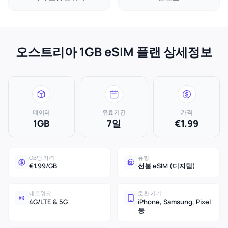
오스트리아 1GB eSIM 플랜 상세정보
데이터
유효기간
가격
1GB
7일
€1.99
GB당 가격
유형
€1.99/GB
선불 eSIM (디지털)
네트워크
호환 기기
4G/LTE & 5G
iPhone, Samsung, Pixel
등