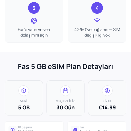
3
4
Fas'e varın ve veri
4G/5G'ye bağlanın — SIM
dolaşımını açın
değişikliği yok
Fas 5 GB eSIM Plan Detayları
VERI
GEÇERLILIK
FIYAT
5 GB
30 Gün
€14.99
GB başına
Tür