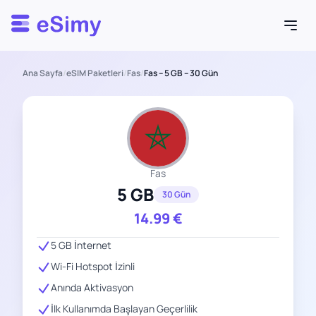
Esimy
Ana Sayfa
/
eSIM Paketleri
/
Fas
/
Fas – 5 GB – 30 Gün
Fas
5 GB
30 Gün
14.99
€
5 GB İnternet
Wi-Fi Hotspot İzinli
Anında Aktivasyon
İlk Kullanımda Başlayan Geçerlilik