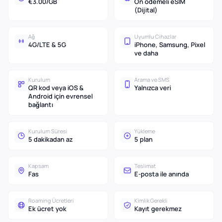
€3.00/GB
Ön ödemeli eSIM
(Dijital)
Ağ
Uyumlu Cihazlar
4G/LTE & 5G
iPhone, Samsung, Pixel
ve daha
Kurulum
Arama ve SMS
QR kod veya iOS &
Yalnızca veri
Android için evrensel
bağlantı
Kurulum Süresi
Yükleme
5 dakikadan az
5 plan
Kapsam
Teslimat
Fas
E-posta ile anında
Roaming Ücretleri
Kimlik Gerekli
Ek ücret yok
Kayıt gerekmez