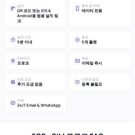
설치
통화 및 SMS
QR 코드 또는 iOS &
데이터 전용
Android용 범용 설치 링
크
설정 시간
충전
5분 이내
5개 플랜
커버리지
배송
모로코
이메일 즉시
로밍 요금
신분증 필요
추가 요금 없음
등록 불필요
지원
24/7 Email & WhatsApp