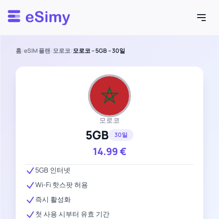
Esimy
홈
/
eSIM 플랜
/
모로코
/
모로코 – 5GB – 30일
모로코
5GB
30일
14.99
€
5GB 인터넷
Wi-Fi 핫스팟 허용
즉시 활성화
첫 사용 시부터 유효 기간