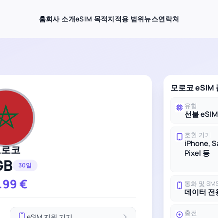
홈
회사 소개
eSIM 목적지
적용 범위
뉴스
연락처
모로코 eSIM
유형
선불 eSI
호환 기기
iPhone, 
모로코
Pixel 등
GB
30일
.99
€
통화 및 SM
데이터 전
충전
eSIM 지원 기기