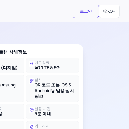
언어 선택
로그인
KO
 플랜 상세정보
네트워크
M (디지털)
4G/LTE & 5G
설치
Samsung,
QR 코드 또는 iOS &
Android용 범용 설치
링크
S
설정 시간
용
5분 이내
커버리지