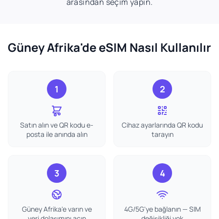
arasından seçim yapın.
Güney Afrika'de eSIM Nasıl Kullanılır
1
2
Satın alın ve QR kodu e-
Cihaz ayarlarında QR kodu
posta ile anında alın
tarayın
3
4
Güney Afrika'e varın ve
4G/5G'ye bağlanın — SIM
veri dolaşımını açın
değişikliği yok