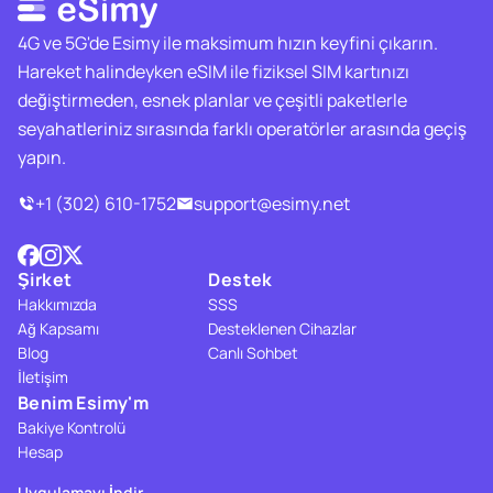
4G ve 5G'de Esimy ile maksimum hızın keyfini çıkarın.
Hareket halindeyken eSIM ile fiziksel SIM kartınızı
değiştirmeden, esnek planlar ve çeşitli paketlerle
seyahatleriniz sırasında farklı operatörler arasında geçiş
yapın.
+1 (302) 610-1752
support@esimy.net
Şirket
Destek
Hakkımızda
SSS
Ağ Kapsamı
Desteklenen Cihazlar
Blog
Canlı Sohbet
İletişim
Benim Esimy'm
Bakiye Kontrolü
Hesap
Uygulamayı İndir