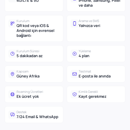
4G/LTE & 5G
iPhone, Samsung, Pixel
ve daha
Kurulum
Arama ve SMS
QR kod veya iOS &
Yalnızca veri
Android için evrensel
bağlantı
Kurulum Süresi
Yükleme
5 dakikadan az
4 plan
Kapsam
Teslimat
Güney Afrika
E-posta ile anında
Roaming Ücretleri
Kimlik Gerekli
Ek ücret yok
Kayıt gerekmez
Destek
7/24 Email & WhatsApp