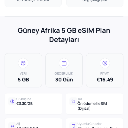
Güney Afrika 5 GB eSIM Plan
Detayları
VERI
GEÇERLILIK
FIYAT
5 GB
30 Gün
€16.49
GB başına
Tür
€3.30/GB
Ön ödemeli eSIM
(Dijital)
Ağ
Uyumlu Cihazlar