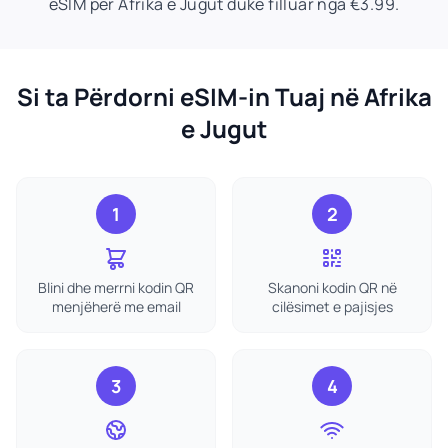
eSIM për Afrika e Jugut duke filluar nga €3.99.
Si ta Përdorni eSIM-in Tuaj në Afrika
e Jugut
1
2
Blini dhe merrni kodin QR
Skanoni kodin QR në
menjëherë me email
cilësimet e pajisjes
3
4