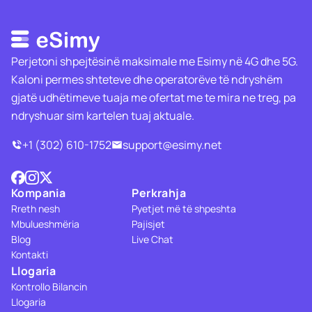
Perjetoni shpejtësinë maksimale me Esimy në 4G dhe 5G.
Kaloni permes shteteve dhe operatorëve të ndryshëm
gjatë udhëtimeve tuaja me ofertat me te mira ne treg, pa
ndryshuar sim kartelen tuaj aktuale.
+1 (302) 610-1752
support@esimy.net
Kompania
Perkrahja
Rreth nesh
Pyetjet më të shpeshta
Mbulueshmëria
Pajisjet
Blog
Live Chat
Kontakti
Llogaria
Kontrollo Bilancin
Llogaria