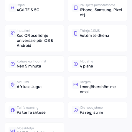
Rrjeti
Pajisje të përshtatshme
4G/LTE & 5G
iPhone, Samsung, Pixel
etj.
Instalimi
Thirrje & SMS
Kod QR ose lidhje
Vetëm të dhëna
universale për iOS &
Android
Koha e konfigurimit
Mbushje
Nën 5 minuta
4 plane
Mbulimi
Dërgimi
Afrika e Jugut
I menjëhershëm me
email
Tarifa roaming
ID e nevojshme
Pa tarifa shtesë
Pa regjistrim
Mbështetja