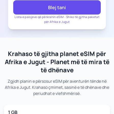
Blej tani
Lista e paisjeve që përkrahin eSIM
-
Shiko të gjitha paketat
për Afrika e Jugut
Krahaso të gjitha planet eSIM për
Afrika e Jugut - Planet më të mira të
të dhënave
Zgjidh planin e përsosur eSIM për aventurën tënde në
Afrika e Jugut. Krahaso çmimet, sasinë e të dhënave dhe
periudhat e vlefshmërisë.
1 GB