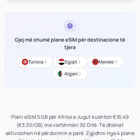
Gjej më shumë plane eSIM për destinacione të
tjera
Tunisia
Egjipt
Maroko
Algjeri
Plani eSIM 5 GB për Afrika e Jugut kushton €16.49
(€3.30/GB) me vlefshmëri 30 Ditë. Të dhënat
aktivizohen në përdorimin e parë. Zgjidhni nga 4 plane