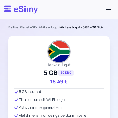
Esimy
Ballina
/
Planet eSIM
/
Afrika e Jugut
/
Afrika e Jugut – 5 GB – 30 Ditë
Afrika e Jugut
5 GB
30 Ditë
16.49
€
5 GB internet
Pika e internetit Wi-Fi e lejuar
Aktivizim i menjëhershëm
Vlefshmëria fillon që nga përdorimi i parë