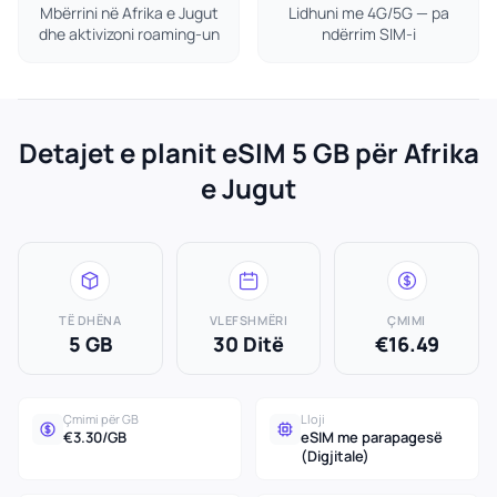
Mbërrini në Afrika e Jugut
Lidhuni me 4G/5G — pa
dhe aktivizoni roaming-un
ndërrim SIM-i
Detajet e planit eSIM 5 GB për Afrika
e Jugut
TË DHËNA
VLEFSHMËRI
ÇMIMI
5 GB
30 Ditë
€16.49
Çmimi për GB
Lloji
€3.30/GB
eSIM me parapagesë
(Digjitale)