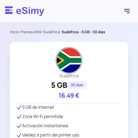
Esimy
Inicio
/
Planes eSIM
/
Sudáfrica
/
Sudáfrica – 5 GB – 30 días
Sudáfrica
5 GB
30 días
16.49
€
5 GB de Internet
Zona Wi-Fi permitida
Activación instantánea
Validez a partir del primer uso