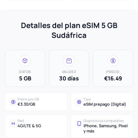
Detalles del plan eSIM 5 GB
Sudáfrica
DATOS
VALIDEZ
PRECIO
5 GB
30 días
€16.49
Precio por GB
Tipo
€3.30/GB
eSIM prepago (Digital)
Red
Dispositivos compatibles
4G/LTE & 5G
iPhone, Samsung, Pixel
y más