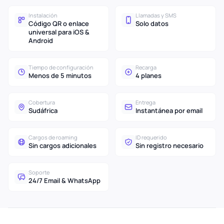
Instalación
Llamadas y SMS
Código QR o enlace
Solo datos
universal para iOS &
Android
Tiempo de configuración
Recarga
Menos de 5 minutos
4 planes
Cobertura
Entrega
Sudáfrica
Instantánea por email
Cargos de roaming
ID requerido
Sin cargos adicionales
Sin registro necesario
Soporte
24/7 Email & WhatsApp