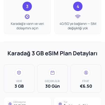
3
4
Karadağ'e varın ve veri
4G/5G'ye bağlanın — SIM
dolaşımını açın
değişikliği yok
Karadağ 3 GB eSIM Plan Detayları
VERI
GEÇERLILIK
FIYAT
3 GB
30 Gün
€6.50
GB başına
Tür