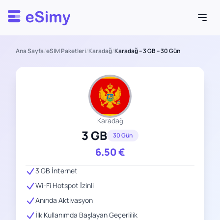
Esimy
Ana Sayfa
/
eSIM Paketleri
/
Karadağ
/
Karadağ – 3 GB – 30 Gün
Karadağ
3 GB
30 Gün
6.50
€
3 GB İnternet
Wi-Fi Hotspot İzinli
Anında Aktivasyon
İlk Kullanımda Başlayan Geçerlilik