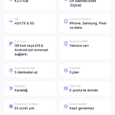
€2.17/GB
Ön ödemeli eSIM
(Dijital)
Ağ
Uyumlu Cihazlar
4G/LTE & 5G
iPhone, Samsung, Pixel
ve daha
Kurulum
Arama ve SMS
QR kod veya iOS &
Yalnızca veri
Android için evrensel
bağlantı
Kurulum Süresi
Yükleme
5 dakikadan az
5 plan
Kapsam
Teslimat
Karadağ
E-posta ile anında
Roaming Ücretleri
Kimlik Gerekli
Ek ücret yok
Kayıt gerekmez