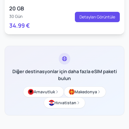
20 GB
30 Gün
Detayları Görüntüle
34.99
€
Diğer destinasyonlar için daha fazla eSIM paketi
bulun
Arnavutluk
Makedonya
Hırvatistan