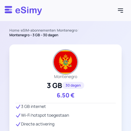
Esimy
Home
/
eSIM-abonnementen
/
Montenegro
/
Montenegro – 3 GB – 30 dagen
Montenegro
3 GB
30 dagen
6.50
€
3 GB internet
Wi-Fi hotspot toegestaan
Directe activering