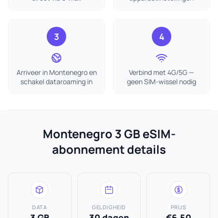
3
4
Arriveer in Montenegro en
Verbind met 4G/5G —
schakel dataroaming in
geen SIM-wissel nodig
Montenegro 3 GB eSIM-
abonnement details
DATA
GELDIGHEID
PRIJS
3 GB
30 dagen
€6.50