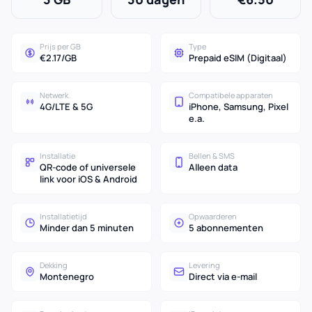
Prijs per GB
Type
€2.17/GB
Prepaid eSIM (Digitaal)
Netwerk
Compatibele apparaten
4G/LTE & 5G
iPhone, Samsung, Pixel
e.a.
Installatie
Bellen & SMS
QR-code of universele
Alleen data
link voor iOS & Android
Installatietijd
Opwaarderen
Minder dan 5 minuten
5 abonnementen
Dekking
Levering
Montenegro
Direct via e-mail