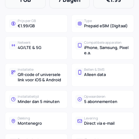
Prijs per GB
Type
€1.99/GB
Prepaid eSIM (Digitaal)
Netwerk
Compatibele apparaten
4G/LTE & 5G
iPhone, Samsung, Pixel
e.a.
Installatie
Bellen & SMS
QR-code of universele
Alleen data
link voor iOS & Android
Installatietijd
Opwaarderen
Minder dan 5 minuten
5 abonnementen
Dekking
Levering
Montenegro
Direct via e-mail