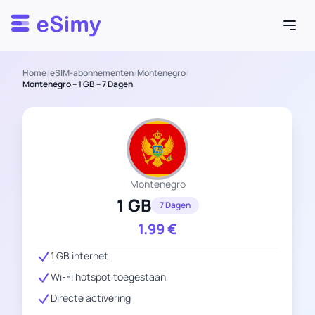
Esimy
Home
/
eSIM-abonnementen
/
Montenegro
/
Montenegro – 1 GB – 7 Dagen
Montenegro
1 GB
7 Dagen
1.99
€
1 GB internet
Wi-Fi hotspot toegestaan
Directe activering