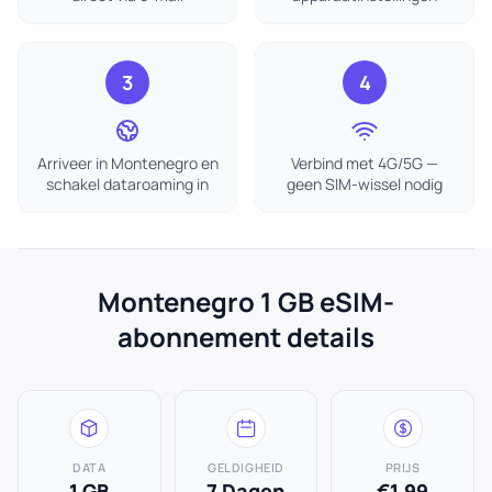
3
4
Arriveer in Montenegro en
Verbind met 4G/5G —
schakel dataroaming in
geen SIM-wissel nodig
Montenegro 1 GB eSIM-
abonnement details
DATA
GELDIGHEID
PRIJS
1 GB
7 Dagen
€1.99